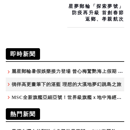
星夢郵輪「探索夢號」
防疫再升級 首創春節
返鄉、孝親航次
即時新聞
麗星郵輪暑假娛樂接力登場 曾心梅驚艷海上假期 康康、紀曉君領銜演出
徜徉高更畫筆下的湛藍 理想的大溪地夢幻跳島之旅
MSC全新旗艦亞細亞號！世界級旗艦ｘ地中海經典 最值得期待的歐洲遊輪之旅
熱門新聞