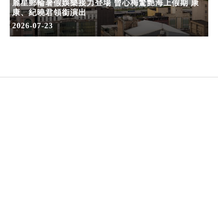
麗星郵輪暑假娛樂接力登場 曾心梅驚艷海上假期 康
康、紀曉君領銜演出
2026-07-23