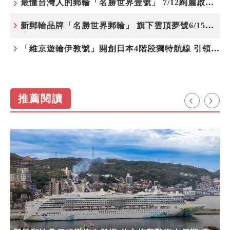
最懂台灣人的郵輪「名勝世界壹號」 7/12絢麗啟航 分齡娛樂夜未央
新郵輪品牌「名勝世界郵輪」 旗下雲頂夢號6/15開始營運
「維京遊輪伊敦號」開創日本4階段獨特航線 引領奢華旅遊新風尚
推薦閱讀