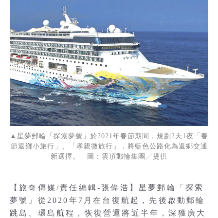
▲星夢郵輪「探索夢號」於2021年春節期間，規劃2天1夜「春
節返鄉小旅行」、「孝親微旅行」，將藍色公路化為返鄉交通
新選擇。 圖：雲頂郵輪集團╱提供
【旅奇傳媒/責任編輯-張偉浩】星夢郵輪「探索
夢號」從2020年7月在台復航起，先後啟動郵輪
跳島、環島航程，恢復營運將近半年，深獲廣大