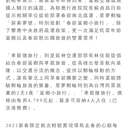
劉曉寧表示，農曆新年即將到來，返鄉交通成為
國人關注的議題。為順應行政院院長蘇貞昌日前
提示相關單位提前部署春節南北疏運，星夢郵輪
「探索夢號」特別規劃「春節返鄉小旅行」，除
了響應中央政府疏運政策，更一次滿足民眾年節
返鄉以及春節類出國旅遊的雙重需求！
「孝親微旅行」則是延伸交通部部長林佳龍提倡
結合春節返鄉與孝親旅遊，從高雄出發並航向基
隆，以交通分流的概念，提供以郵輪移動的方
式，讓長輩北上同享春節團聚之樂，同時還能體
驗郵輪旅遊的樂趣。星夢郵輪特別為台灣民眾規
畫的2天1夜「返鄉小旅行」、「孝親微旅行」價
格由每房4,799元起，最多可容納4人入住（已
含港務費）。
2021新春限定航次輕鬆實現環島走春的心願每