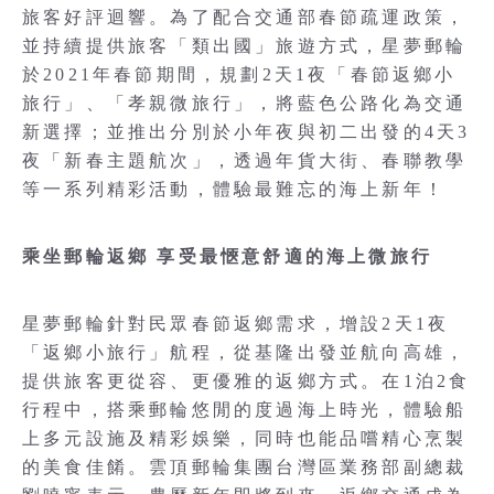
旅客好評迴響。為了配合交通部春節疏運政策，
並持續提供旅客「類出國」旅遊方式，星夢郵輪
於2021年春節期間，規劃2天1夜「春節返鄉小
旅行」、「孝親微旅行」，將藍色公路化為交通
新選擇；並推出分別於小年夜與初二出發的4天3
夜「新春主題航次」，透過年貨大街、春聯教學
等一系列精彩活動，體驗最難忘的海上新年！
乘坐郵輪返鄉 享受最愜意舒適的海上微旅行
星夢郵輪針對民眾春節返鄉需求，增設2天1夜
「返鄉小旅行」航程，從基隆出發並航向高雄，
提供旅客更從容、更優雅的返鄉方式。在1泊2食
行程中，搭乘郵輪悠閒的度過海上時光，體驗船
上多元設施及精彩娛樂，同時也能品嚐精心烹製
的美食佳餚。雲頂郵輪集團台灣區業務部副總裁