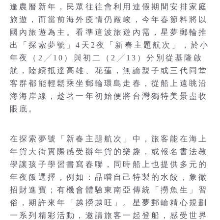
逢農曆新年，民眾往往會利用連假期間安排家庭
旅遊，而當前海外疫情仍嚴峻，今年春節料將以
國內旅遊為主。看準這波旅遊內需，星夢郵輪推
出「探索夢號」4天2夜「新春主題航次」，於小
年夜（2╱10）與初二（2╱13）分別從基隆啟
航，陸續抵達高雄、花蓮，無論親子或三代同堂
客群都能輕鬆乘坐郵輪環島走春，從船上遠眺沿
海海岸線，趁著一年初始便將台灣獨特美景盡收
眼底。
在探索夢號「新春主題航次」中，旅客能在海上
年貨大街實際感受辦年貨的樂趣，或報名書法教
學讓孩子學習書寫春聯，同時船上也提供多元的
年夜飯選擇，例如：品嚐自己特製的水餃，象徵
招財進寶；有機會體驗東南亞傳統「撈魚生」習
俗，期許來年「越撈越旺」。星夢郵輪精心規劃
一系列精彩活動，邀請旅客一起登船，感受世界