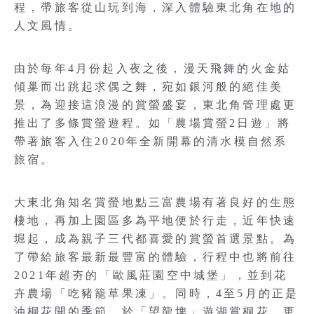
程，帶旅客從山玩到海，深入體驗東北角在地的
人文風情。
由於每年4月份起入夜之後，漫天飛舞的火金姑
傾巢而出跳起求偶之舞，宛如銀河般的絕佳美
景，為迎接這浪漫的賞螢盛宴，東北角管理處更
推出了多條賞螢遊程。如「農場賞螢2日遊」將
帶著旅客入住2020年全新開幕的清水模自然系
旅宿。
大東北角知名賞螢地點三富農場有著良好的生態
棲地，再加上園區多為平地便於行走，近年快速
堀起，成為親子三代都喜愛的賞螢首選景點。為
了帶給旅客最新最豐富的體驗，行程中也將前往
2021年超夯的「歐風莊園空中城堡」，並到花
卉農場「吃豬籠草果凍」。同時，4至5月的正是
油桐花開的季節，於「望龍埤」遊湖賞桐花，更