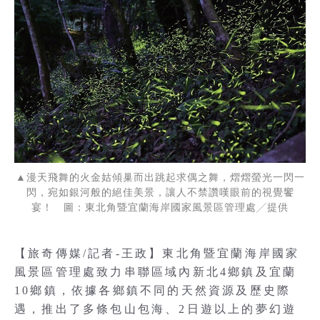
▲漫天飛舞的火金姑傾巢而出跳起求偶之舞，熠熠螢光一閃一
閃，宛如銀河般的絕佳美景，讓人不禁讚嘆眼前的視覺饗
宴！ 圖：東北角暨宜蘭海岸國家風景區管理處╱提供
【旅奇傳媒/記者-王政】東北角暨宜蘭海岸國家
風景區管理處致力串聯區域內新北4鄉鎮及宜蘭
10鄉鎮，依據各鄉鎮不同的天然資源及歷史際
遇，推出了多條包山包海、2日遊以上的夢幻遊