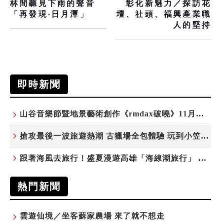
林間聽見下雨的聲音
彰化新魅力／探訪花
「再發現‧日月潭」
壇、社頭、福興產業職
人的堅持
即時新聞
山谷音樂節暨地景藝術創作《rmdax破曉》11月花蓮銅門登場
搶攻最後一波旅遊熱潮 古獵場全包體驗 玩到小笠原夜遊觀星
跟著海風去旅行！盛夏漫遊高雄「海線潮旅行」 五大主題遊程探索漁村魅力
熱門新聞
雲遊仙境／坐客蘇家農場 來了就不想走