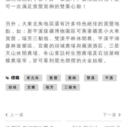
可一次滿足賞螢賞桐的雙重心願！
另外，大東北角地區還有許多特色絕佳的賞螢地
點，如：新平溪煤礦博物園區可乘著礦業小火車
賞螢，瑞芳三貂嶺、雙溪平林休閒農、平溪平湖
森林遊樂區、宜蘭的頭城農場與藏酒酒莊、三星
天山休閒農場、冬山童話村生態農場及石頭屋蝴
蝶農場等，皆可看到螢光熠熠的火金姑喔。
標籤
東北角
賞螢
賞桐
雙溪
平溪
頭城
宜蘭
瑞芳
三貂角
上一篇
下一篇