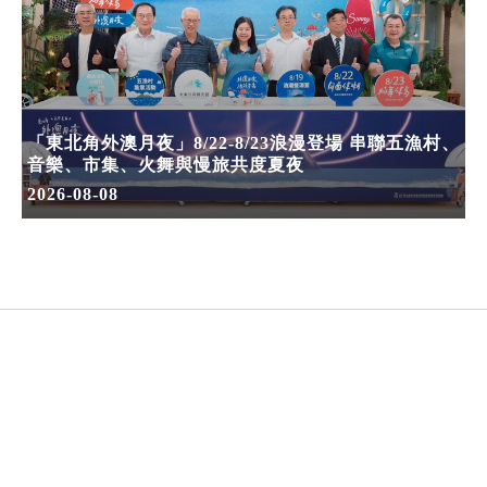
「東北角外澳月夜」8/22-8/23浪漫登場 串聯五漁村、
音樂、市集、火舞與慢旅共度夏夜
2026-08-08