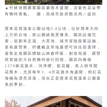
▲竹林休閒農業園區麝香木盛開，淡紫色花朵帶
有獨特香氣。 圖：高雄市政府觀光局／提供
寶來花賞溫泉公園佔地5.4公頃，位於寶來大街
上方的台地，群山圍繞風景優美。園區設備完
善，規劃有足湯、大眾池、城市冒險探索設施，
更有露營車、狩獵帳及草地露營可供住宿選擇，
遊客走進園區體驗山林森呼吸，創造泡湯、露營
與冒險的大自然獨特旅行回憶。園區內種植
1370株花旗木、河津櫻、藍花楹、美人樹等開
花喬木，尤其每年3、4月花旗木海盛開，粉紅花
海極為漂亮浪漫，現在正是寶來花賞溫泉公園最
美的季節。