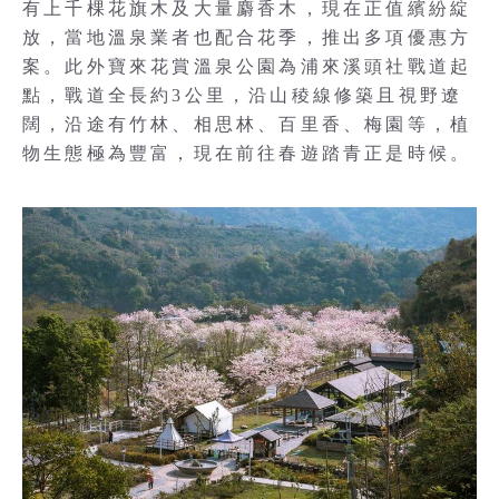
有上千棵花旗木及大量麝香木，現在正值繽紛綻
放，當地溫泉業者也配合花季，推出多項優惠方
案。此外寶來花賞溫泉公園為浦來溪頭社戰道起
點，戰道全長約3公里，沿山稜線修築且視野遼
闊，沿途有竹林、相思林、百里香、梅園等，植
物生態極為豐富，現在前往春遊踏青正是時候。