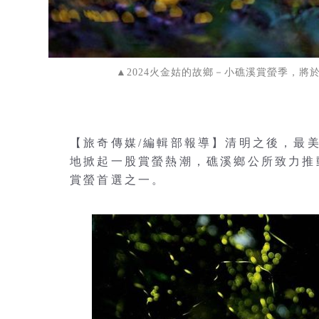
▲2024火金姑的故鄉－小礁溪賞螢季，將
【旅奇傳媒/編輯部報導】清明之後，最
地掀起一股賞螢熱潮，礁溪鄉公所致力推
賞螢首選之一。