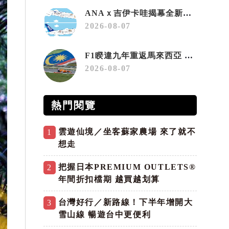
ANAｘ吉伊卡哇揭幕全新彩繪機「Chiikawa JET」
2026-08-07
F1睽違九年重返馬來西亞 三大國際賽事打造10月運動旅遊熱潮 賽車、自行車、路跑同週登場
2026-08-07
熱門閱覽
雲遊仙境／坐客蘇家農場 來了就不
1
想走
把握日本PREMIUM OUTLETS®
2
年間折扣檔期 越買越划算
台灣好行／新路線！下半年增開大
3
雪山線 暢遊台中更便利