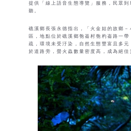
提供「線上語音生態導覽」服務，民眾到現
聽。
礁溪鄉長張永德指出，「火金姑的故鄉－
區，地點位於礁溪鄉匏崙村匏杓崙路一帶
疏，環境未受汙染，自然生態豐富且多元
於道路旁，螢火蟲數量密度高，成為絕佳