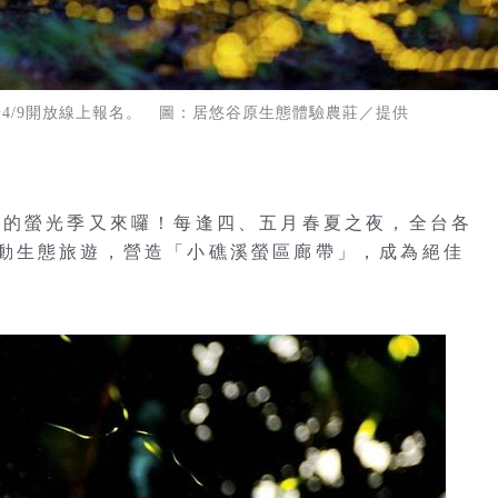
於4/9開放線上報名。 圖：居悠谷原生態體驗農莊／提供
美的螢光季又來囉！每逢四、五月春夏之夜，全台各
動生態旅遊，營造「小礁溪螢區廊帶」，成為絕佳