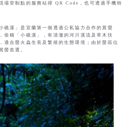
場管制點的服務站掃 QR Code，也可透過手機聆
小礁溪」是宜蘭第一個透過公私協力合作的賞螢
，俗稱「小礁溪」，有清澈的河川溪流及草木扶
，適合螢火蟲生長及繁殖的生態環境；由於螢區位
賞螢首選。