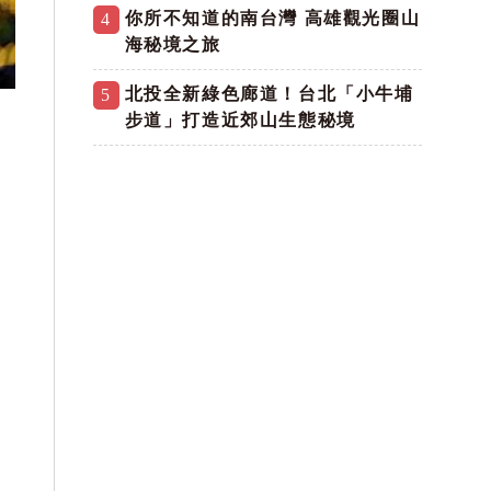
你所不知道的南台灣 高雄觀光圈山
4
海秘境之旅
北投全新綠色廊道！台北「小牛埔
5
步道」打造近郊山生態秘境