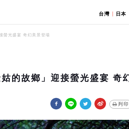
台灣
日本
接螢光盛宴 奇幻美景登場
金姑的故鄉」迎接螢光盛宴 奇
列印