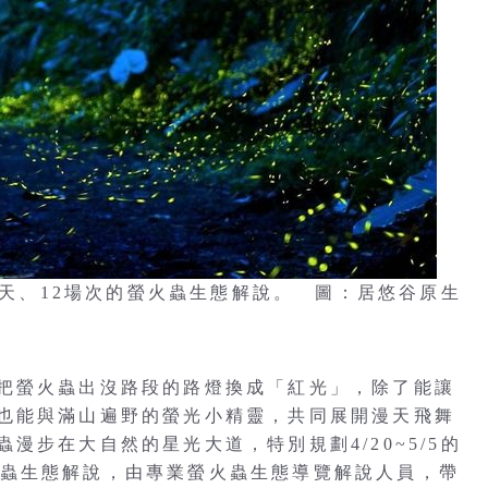
行為期6天、12場次的螢火蟲生態解說。 圖：居悠谷原生
把螢火蟲出沒路段的路燈換成「紅光」，除了能讓
也能與滿山遍野的螢光小精靈，共同展開漫天飛舞
漫步在大自然的星光大道，特別規劃4/20~5/5的
的螢火蟲生態解說，由專業螢火蟲生態導覽解說人員，帶