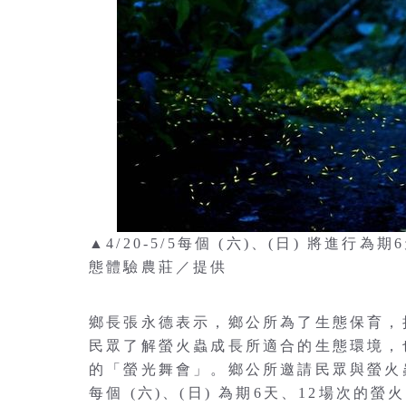
▲4/20-5/5每個 (六)、(日) 將進
態體驗農莊／提供
鄉長張永德表示，鄉公所為了生態保育，
民眾了解螢火蟲成長所適合的生態環境，
的「螢光舞會」。鄉公所邀請民眾與螢火蟲
每個 (六)、(日) 為期6天、12場次