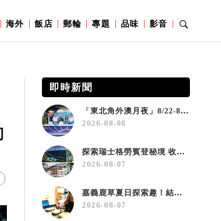
海外
飯店
郵輪
專題
品味
影音
即時新聞
「東北角外澳月夜」8/22-8/23浪漫登場 串聯五漁村、音樂、市集、火舞與慢旅共度夏夜
2026-08-08
幻
探索瑞士格勞賓登秘境 收藏六種阿爾卑斯夏日療癒之旅
2026-08-07
嘉義鹿草夏日探索趣！結合科學、農場與自然的親子小旅行
2026-08-07