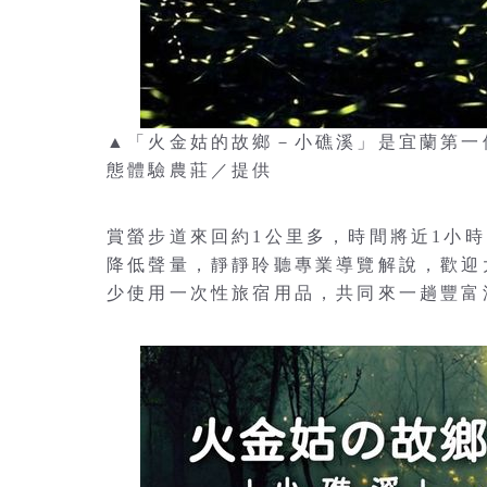
▲「火金姑的故鄉－小礁溪」是宜蘭第一
態體驗農莊／提供
賞螢步道來回約1公里多，時間將近1小
降低聲量，靜靜聆聽專業導覽解說，歡迎
少使用一次性旅宿用品，共同來一趟豐富