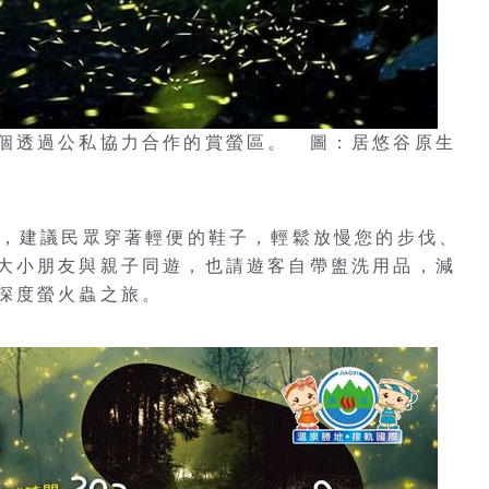
個透過公私協力合作的賞螢區。 圖：居悠谷原生
時，建議民眾穿著輕便的鞋子，輕鬆放慢您的步伐、
大小朋友與親子同遊，也請遊客自帶盥洗用品，減
深度螢火蟲之旅。