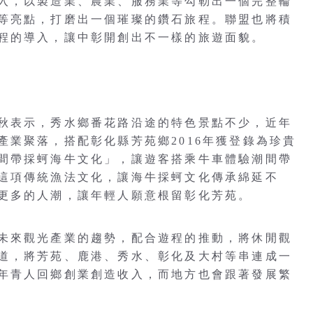
入，以製造業、農業、服務業等勾勒出一個完整輪
等亮點，打磨出一個璀璨的鑽石旅程。聯盟也將積
程的導入，讓中彰開創出不一樣的旅遊面貌。
秋表示，秀水鄉番花路沿途的特色景點不少，近年
產業聚落，搭配彰化縣芳苑鄉2016年獲登錄為珍貴
間帶採蚵海牛文化」，讓遊客搭乘牛車體驗潮間帶
這項傳統漁法文化，讓海牛採蚵文化傳承綿延不
更多的人潮，讓年輕人願意根留彰化芳苑。
未來觀光產業的趨勢，配合遊程的推動，將休閒觀
道，將芳苑、鹿港、秀水、彰化及大村等串連成一
年青人回鄉創業創造收入，而地方也會跟著發展繁