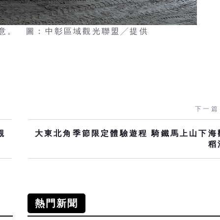
意。 圖：中彰區域觀光聯盟╱提供
下一篇
觀
大東北角季節限定體驗遊程 騎鐵馬上山下海
稻
熱門新聞