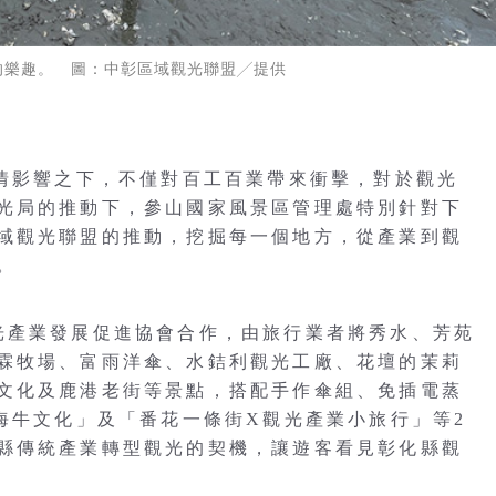
的樂趣。 圖：中彰區域觀光聯盟╱提供
疫情影響之下，不僅對百工百業帶來衝擊，對於觀光
光局的推動下，參山國家風景區管理處特別針對下
域觀光聯盟的推動，挖掘每一個地方，從產業到觀
。
光產業發展促進協會合作，由旅行業者將秀水、芳苑
霖牧場、富雨洋傘、水銡利觀光工廠、花壇的茉莉
文化及鹿港老街等景點，搭配手作傘組、免插電蒸
海牛文化」及「番花一條街X觀光產業小旅行」等2
縣傳統產業轉型觀光的契機，讓遊客看見彰化縣觀