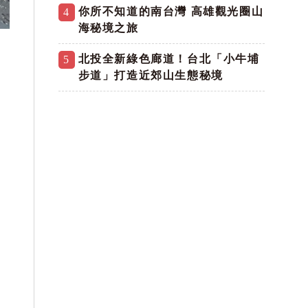
你所不知道的南台灣 高雄觀光圈山
4
海秘境之旅
北投全新綠色廊道！台北「小牛埔
5
步道」打造近郊山生態秘境