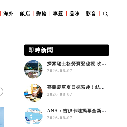
海外
飯店
郵輪
專題
品味
影音
即時新聞
探索瑞士格勞賓登秘境 收藏六種阿爾卑斯夏日療癒之旅
2026-08-07
嘉義鹿草夏日探索趣！結合科學、農場與自然的親子小旅行
2026-08-07
ANAｘ吉伊卡哇揭幕全新彩繪機「Chiikawa JET」
2026-08-07