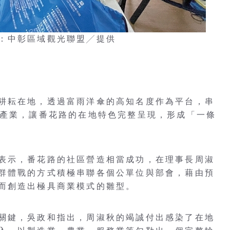
：中彰區域觀光聯盟╱提供
耕耘在地，透過富雨洋傘的高知名度作為平台，串
級產業，讓番花路的在地特色完整呈現，形成「一條
表示，番花路的社區營造相當成功，在理事長周淑
群體戰的方式積極串聯各個公單位與部會，藉由預
而創造出極具商業模式的雛型。
關鍵，吳政和指出，周淑秋的竭誠付出感染了在地