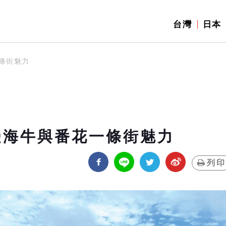
台灣
日本
條街魅力
受海牛與番花一條街魅力
列印