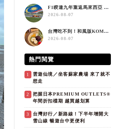
F1睽違九年重返馬來西亞 三大國際賽事打造10月運動旅遊熱潮 賽車、自行車、路跑同週登場
2026-08-07
台灣吃不到！和風版KOMEDA咖啡讓你吃遍名古屋在地美食
2026-08-07
熱門閱覽
雲遊仙境／坐客蘇家農場 來了就不
1
想走
把握日本PREMIUM OUTLETS®
2
年間折扣檔期 越買越划算
台灣好行／新路線！下半年增開大
3
雪山線 暢遊台中更便利