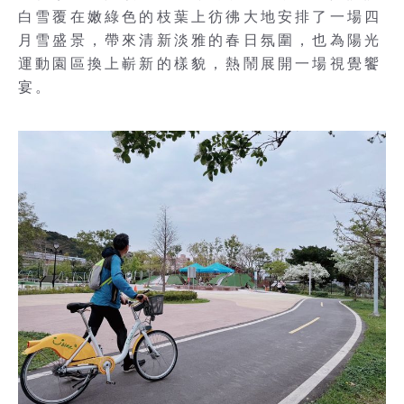
白雪覆在嫩綠色的枝葉上彷彿大地安排了一場四
月雪盛景，帶來清新淡雅的春日氛圍，也為陽光
運動園區換上嶄新的樣貌，熱鬧展開一場視覺饗
宴。