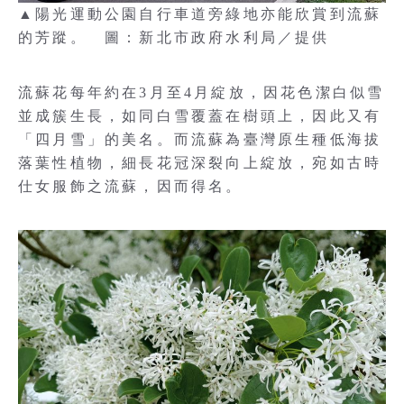
▲陽光運動公園自行車道旁綠地亦能欣賞到流蘇
的芳蹤。 圖：新北市政府水利局／提供
流蘇花每年約在3月至4月綻放，因花色潔白似雪
並成簇生長，如同白雪覆蓋在樹頭上，因此又有
「四月雪」的美名。而流蘇為臺灣原生種低海拔
落葉性植物，細長花冠深裂向上綻放，宛如古時
仕女服飾之流蘇，因而得名。