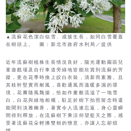
▲流蘇花色潔白似雪、成簇生長，如同白雪覆蓋
在樹頭上。 圖：新北市政府水利局／提供
近年流蘇樹植株生長情況良好，陽光運動園區兒
童遊戲場及自行車道旁綠地皆能欣賞到流蘇的芳
蹤，更在花季時換上皎白衣裝，清新而素雅。且
其枝幹堅實而耐風，喜歡通風而溫暖多濕的環
境，花瓣隨風飄揚，恰如作畫般流溢了一地雪
白，白花與綠地相襯，駐足於樹下拍照留念時還
能聞到淡雅幽香，著實令人流連忘返，身心靈瞬
間得到釋放，在流蘇樹下乘涼仰望藍天之際，感
受著流蘇花朵輕拂雙頰的愜意，亦讓人忘卻煩
惱。