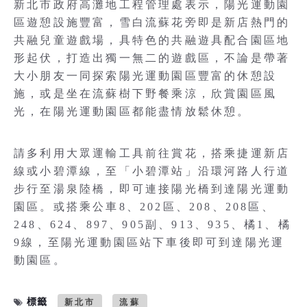
新北市政府高灘地工程管理處表示，陽光運動園
區遊憩設施豐富，雪白流蘇花旁即是新店熱門的
共融兒童遊戲場，具特色的共融遊具配合園區地
形起伏，打造出獨一無二的遊戲區，不論是帶著
大小朋友一同探索陽光運動園區豐富的休憩設
施，或是坐在流蘇樹下野餐乘涼，欣賞園區風
光，在陽光運動園區都能盡情放鬆休憩。
請多利用大眾運輸工具前往賞花，搭乘捷運新店
線或小碧潭線，至「小碧潭站」沿環河路人行道
步行至湯泉陸橋，即可連接陽光橋到達陽光運動
園區。或搭乘公車8、202區、208、208區、
248、624、897、905副、913、935、橘1、橘
9線，至陽光運動園區站下車後即可到達陽光運
動園區。
標籤
新北市
流蘇