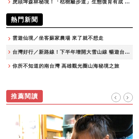
虎頭埤森林秘境！「枯樹籬步道」生態復育有成 走進大自然生命教室
熱門新聞
雲遊仙境／坐客蘇家農場 來了就不想走
台灣好行／新路線！下半年增開大雪山線 暢遊台中更便利
你所不知道的南台灣 高雄觀光圈山海秘境之旅
推薦閱讀