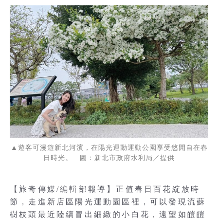
▲遊客可漫遊新北河濱，在陽光運動運動公園享受悠閒自在春
日時光。 圖：新北市政府水利局／提供
【旅奇傳媒/編輯部報導】正值春日百花綻放時
節，走進新店區陽光運動園區裡，可以發現流蘇
樹枝頭最近陸續冒出細緻的小白花，遠望如皚皚