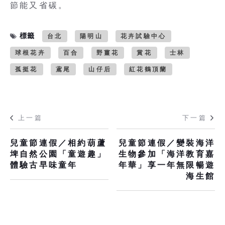
節能又省碳。
標籤
台北
陽明山
花卉試驗中心
球根花卉
百合
野薑花
賞花
士林
孤挺花
鳶尾
山仔后
紅花鶴頂蘭
上一篇
下一篇
兒童節連假／相約葫蘆
兒童節連假／變裝海洋
埤自然公園「童遊趣」
生物參加「海洋教育嘉
體驗古早味童年
年華」享一年無限暢遊
海生館