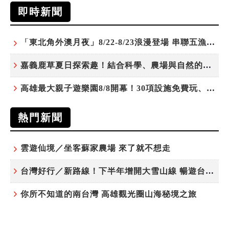
即時新聞
「東北角外澳月夜」8/22-8/23浪漫登場 串聯五漁村、音樂、市集、火舞與慢旅共度夏夜
嘉義鹿草夏日探索趣！結合科學、農場與自然的親子小旅行
高雄最大親子遊樂園8/8開幕！30項設施免費玩、YOYO家族嗨翻暑假
熱門新聞
雲遊仙境／坐客蘇家農場 來了就不想走
台灣好行／新路線！下半年增開大雪山線 暢遊台中更便利
你所不知道的南台灣 高雄觀光圈山海秘境之旅