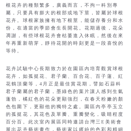
根花卉的種類繁多，廣義而言，不拘一科別專
屬，只要具有膨大的根部或地下莖，皆屬於球根
花卉。球根家族擁有地下根莖，能儲存養分和水
份，在適當的季節會生長開花。花期過後，花朵
凋謝，有些球根花卉會枯萎進入休眠，然後在來
年再重新萌芽，靜待花開的時刻更是一段喜悅的
等待。
花卉試驗中心長期致力於在園區內培育觀賞球根
花卉，如孤挺花、君子蘭、百合花、百子蓮、紅
花鶴頂蘭等，4月正是最佳賞花期，譬如石蒜科
君子蘭屬的君子蘭，墨綠色的葉片讓人感到生氣
蓬勃，橘紅色的花朵更顯強烈，在春天粉嫩的顏
色包圍下，更顯他的獨特之處。園區內亭亭玉立
的孤挺花，其花色及單瓣、重瓣變化，吸睛程度
百分百。此次室內展區同時邀請台灣三E美術會
展出花卉藝術畫作，藝術家以繽紛的色彩和精細