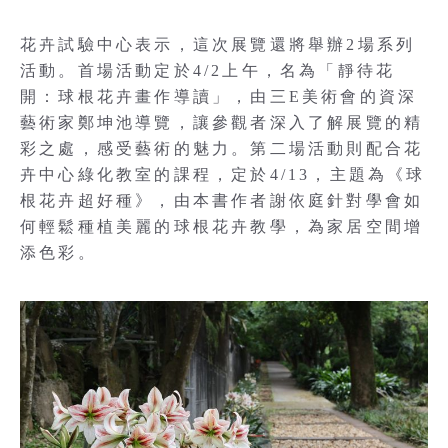
花卉試驗中心表示，這次展覽還將舉辦2場系列
活動。首場活動定於4/2上午，名為「靜待花
開：球根花卉畫作導讀」，由三E美術會的資深
藝術家鄭坤池導覽，讓參觀者深入了解展覽的精
彩之處，感受藝術的魅力。第二場活動則配合花
卉中心綠化教室的課程，定於4/13，主題為《球
根花卉超好種》，由本書作者謝依庭針對學會如
何輕鬆種植美麗的球根花卉教學，為家居空間增
添色彩。