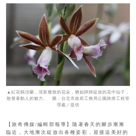
▲紅花鶴頂蘭，清新雅致的花朵，猶如靜靜綻放的花中仙子，
散發著動人的魅力。 圖：台北市政府工務局公園路燈工程管
理處／提供
【旅奇傳媒/編輯部報導】隨著春天的腳步漸漸
臨近，大地漸次綻放出各種姿彩，迎接這美好的