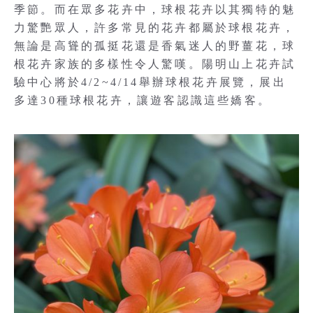
季節。而在眾多花卉中，球根花卉以其獨特的魅
力驚艷眾人，許多常見的花卉都屬於球根花卉，
無論是高聳的孤挺花還是香氣迷人的野薑花，球
根花卉家族的多樣性令人驚嘆。陽明山上花卉試
驗中心將於4/2~4/14舉辦球根花卉展覽，展出
多達30種球根花卉，讓遊客認識這些嬌客。