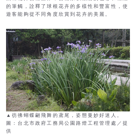
的筆觸，詮釋了球根花卉的多樣性和豐富性，使
遊客能夠從不同角度欣賞到花卉的美麗。
▲彷彿蝴蝶翩飛舞的鳶尾，姿態曼妙好迷人。
圖：台北市政府工務局公園路燈工程管理處／提
供