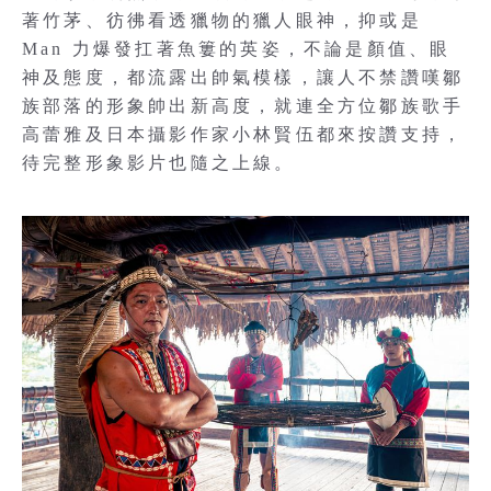
著竹茅、彷彿看透獵物的獵人眼神，抑或是
Man 力爆發扛著魚簍的英姿，不論是顏值、眼
神及態度，都流露出帥氣模樣，讓人不禁讚嘆鄒
族部落的形象帥出新高度，就連全方位鄒族歌手
高蕾雅及日本攝影作家小林賢伍都來按讚支持，
待完整形象影片也隨之上線。