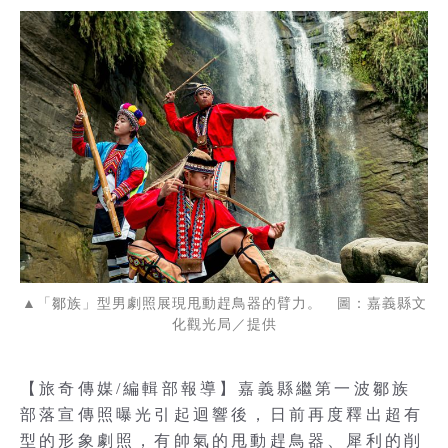
▲「鄒族」型男劇照展現甩動趕鳥器的臂力。 圖：嘉義縣文
化觀光局／提供
【旅奇傳媒/編輯部報導】嘉義縣繼第一波鄒族
部落宣傳照曝光引起迴響後，日前再度釋出超有
型的形象劇照，有帥氣的甩動趕鳥器、犀利的削