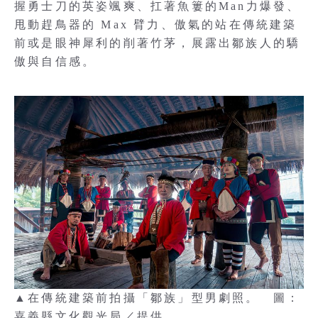
握勇士刀的英姿颯爽、扛著魚簍的Man力爆發、
甩動趕鳥器的 Max 臂力、傲氣的站在傳統建築
前或是眼神犀利的削著竹茅，展露出鄒族人的驕
傲與自信感。
▲在傳統建築前拍攝「鄒族」型男劇照。 圖：
嘉義縣文化觀光局／提供