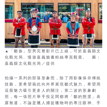
▲「鄒族」型男完整影片已上線，可於嘉義縣文
化觀光局、慢遊嘉義臉書粉絲專頁觀賞。 圖：
嘉義縣文化觀光局／提供
拍攝一系列的部落形象照，除了用影像保存傳統
技藝，更希望藉此向外界展現鄒式魅力，希望用
這股魅力吸引更多人的關注，第二波的形象劇
照，每一張照片舉手投足間都將「鄒的態度」表
露無遺，不論是獵人捕捉獵物時的專注眼神、手