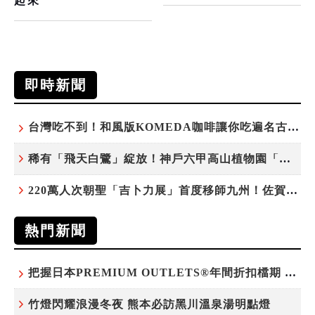
起來
即時新聞
台灣吃不到！和風版KOMEDA咖啡讓你吃遍名古屋在地美食
稀有「飛天白鷺」綻放！神戶六甲高山植物園「鷺草」珍貴現身
220萬人次朝聖「吉卜力展」首度移師九州！佐賀站早鳥平日套票8/10搶先開賣
熱門新聞
把握日本PREMIUM OUTLETS®年間折扣檔期 越買越划算
竹燈閃耀浪漫冬夜 熊本必訪黑川溫泉湯明點燈