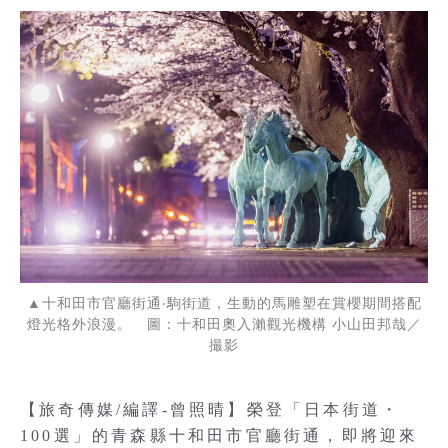
▲十和田市官廳街通‧駒街道，生動的馬雕塑在賞櫻期間搭配
燈光格外浪漫。 圖：十和田奧入瀨觀光機構 小山田邦哉／
撮影
【旅奇傳媒/編譯-曾照晴】榮登「日本街道・
100選」的青森縣十和田市官廳街通，即將迎來