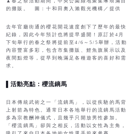
▲春之祭活動期間，中央公園綠地聚集琳琅滿目
的攤販。 圖：十和田奧入瀨觀光機構／提供
去年官廳街通的櫻花開花速度創下了歷年的最快
紀錄，因此今年預計也將提早盛開！原訂於4月
下旬舉行的春之祭將提前至4/6～5/5舉辦，活動
內容豐富多彩，包含市集攤販、鯉魚旗展示以及
夜間點燈等，從早到晚滿足各種遊客的喜好和需
求。
▌活動亮點：櫻流鏑馬
日本傳統武術之一「流鏑馬」，以從疾馳的馬背
上射箭為特色。通常日本各地舉行的流鏑馬活動
多為宗教酬神儀式，且幾乎只開放男性參加。
「櫻流鏑馬」卻與之相反，活動以女性為主角，
吸引了來自日本各地的女性選手前來參賽。