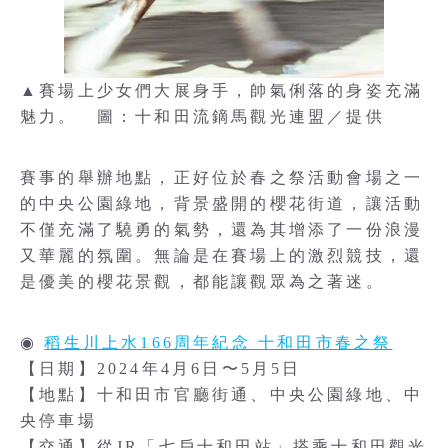
▲賽場上少女們大展身手，帥氣俐落的身姿充滿
魅力。 圖：十和田流鏑馬觀光連盟／提供
賽事的舉辦地點，正好位於春之祭活動會場之一
的中央公園綠地，背景盛開的櫻花街道，讓活動
不僅充滿了驍勇的氣勢，還為其增添了一份浪漫
又華麗的氛圍。無論是在賽場上的激烈競技，還
是優美的櫻花景觀，都能讓觀眾為之著迷。
◉
稻生川上水166周年紀念 十和田市春之祭
【日期】2024年4月6日〜5月5日
【地點】十和田市官廳街通、中央公園綠地、中
央停車場
【交通】從JR「七戶十和田站」搭乘十和田觀光