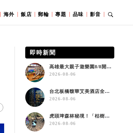
海外
飯店
郵輪
專題
品味
影音
即時新聞
高雄最大親子遊樂園8/8開幕！30項設施免費玩、YOYO家族嗨翻暑假
2026-08-06
台北板橋馥華艾美酒店全新開幕 感官藝術策展打造旅居新風格
2026-08-06
虎頭埤森林秘境！「枯樹籬步道」生態復育有成 走進大自然生命教室
2026-08-06