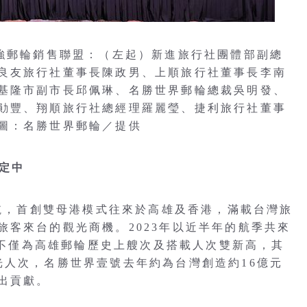
最強郵輪銷售聯盟：（左起）新進旅行社團體部副總
良友旅行社董事長陳政男、上順旅行社董事長李南
基隆市副市長邱佩琳、名勝世界郵輪總裁吳明發、
勛豐、翔順旅行社總經理羅麗瑩、捷利旅行社董事
圖：名勝世界郵輪／提供
預定中
首航，首創雙母港模式往來於高雄及香港，滿載台灣旅
旅客來台的觀光商機。2023年以近半年的航季共來
次，不僅為高雄郵輪歷史上艘次及搭載人次雙新高，其
光人次，名勝世界壹號去年約為台灣創造約16億元
出貢獻。