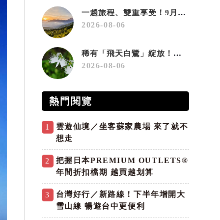
一趟旅程、雙重享受！9月住宿合歡山 順遊奧萬大10元優惠入園
2026-08-06
稀有「飛天白鷺」綻放！神戶六甲高山植物園「鷺草」珍貴現身
2026-08-06
熱門閱覽
雲遊仙境／坐客蘇家農場 來了就不
1
想走
把握日本PREMIUM OUTLETS®
2
年間折扣檔期 越買越划算
台灣好行／新路線！下半年增開大
3
雪山線 暢遊台中更便利