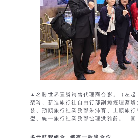
▲名勝世界壹號銷售代理商合影。（左起
梨玲、新進旅行社自由行部副總經理蔡瓊
發、翔順旅行社業務部朱沛育、上順旅行
瑩、統一旅行社業務部協理洪雅齡。 圖
多元航程組合 總有一款適合你