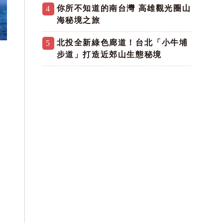
你所不知道的南台灣 高雄觀光圈山
4
海秘境之旅
北投全新綠色廊道！台北「小牛埔
5
步道」打造近郊山生態秘境