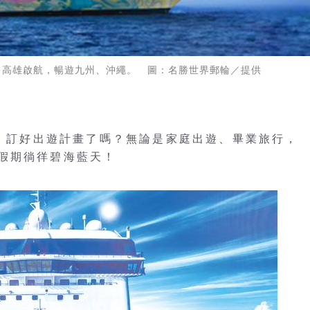
基隆、高雄啟航，暢遊九州、沖繩。 圖：名勝世界郵輪／提供
天，訂好出遊計畫了嗎？無論是家庭出遊、畢業旅行，
假期徜徉碧海藍天！