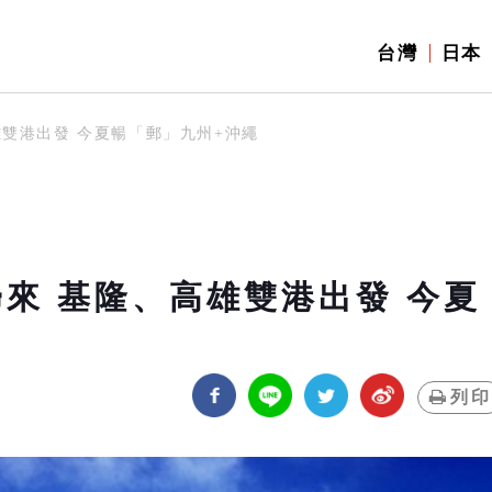
台灣
日本
雄雙港出發 今夏暢「郵」九州+沖繩
來 基隆、高雄雙港出發 今夏
列印