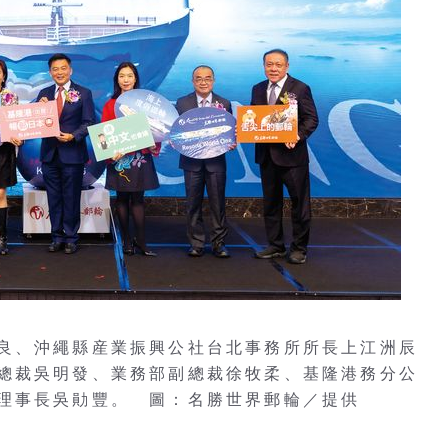
良、沖繩縣産業振興公社台北事務所所長上江洲辰
總裁吳明發、業務部副總裁徐牧柔、基隆港務分公
理事長吳勛豐。 圖：名勝世界郵輪／提供