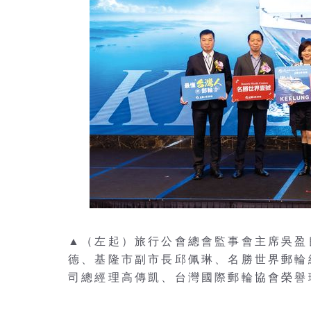
▲（左起）旅行公會總會監事會主席吳盈
德、基隆市副市長邱佩琳、名勝世界郵輪
司總經理高傳凱、台灣國際郵輪協會榮譽