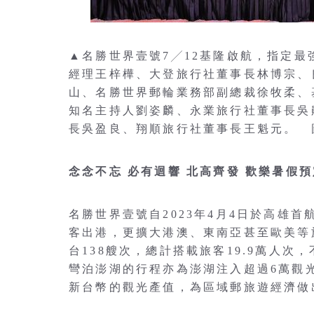
▲名勝世界壹號7╱12基隆啟航，指定
經理王梓樺、大登旅行社董事長林博宗、
山、名勝世界郵輪業務部副總裁徐牧柔、
知名主持人劉姿麟、永業旅行社董事長吳
長吳盈良、翔順旅行社董事長王魁元。 
念念不忘 必有迴響 北高齊發 歡樂暑假
名勝世界壹號自2023年4月4日於高雄
客出港，更擴大港澳、東南亞甚至歐美等
台138艘次，總計搭載旅客19.9萬人
彎泊澎湖的行程亦為澎湖注入超過6萬觀
新台幣的觀光產值，為區域郵旅遊經濟做