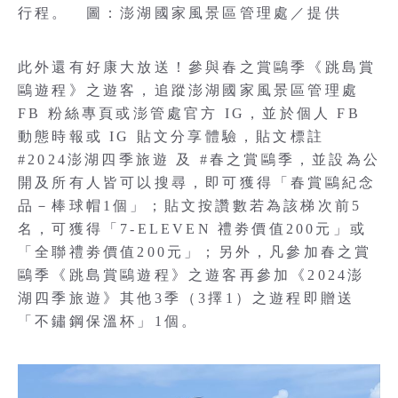
行程。 圖：澎湖國家風景區管理處／提供
此外還有好康大放送！參與春之賞鷗季《跳島賞
鷗遊程》之遊客，追蹤澎湖國家風景區管理處
FB 粉絲專頁或澎管處官方 IG，並於個人 FB
動態時報或 IG 貼文分享體驗，貼文標註
#2024澎湖四季旅遊 及 #春之賞鷗季，並設為公
開及所有人皆可以搜尋，即可獲得「春賞鷗紀念
品－棒球帽1個」；貼文按讚數若為該梯次前5
名，可獲得「7-ELEVEN 禮劵價值200元」或
「全聯禮劵價值200元」；另外，凡參加春之賞
鷗季《跳島賞鷗遊程》之遊客再參加《2024澎
湖四季旅遊》其他3季（3擇1）之遊程即贈送
「不鏽鋼保溫杯」1個。