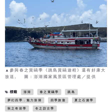
▲參與春之賞鷗季《跳島賞鷗遊程》還有好康大
放送。 圖：澎湖國家風景區管理處／提供
標籤
澎湖
春之賞鷗季
跳島
夢幻四季．魅力澎湖
四季旅遊
夏之石滬季
秋之奇岩季
冬之訪古季