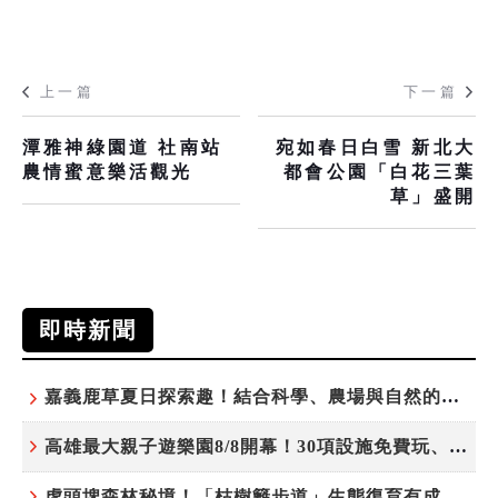
上一篇
下一篇
潭雅神綠園道 社南站
宛如春日白雪 新北大
農情蜜意樂活觀光
都會公園「白花三葉
草」盛開
即時新聞
嘉義鹿草夏日探索趣！結合科學、農場與自然的親子小旅行
高雄最大親子遊樂園8/8開幕！30項設施免費玩、YOYO家族嗨翻暑假
虎頭埤森林秘境！「枯樹籬步道」生態復育有成 走進大自然生命教室