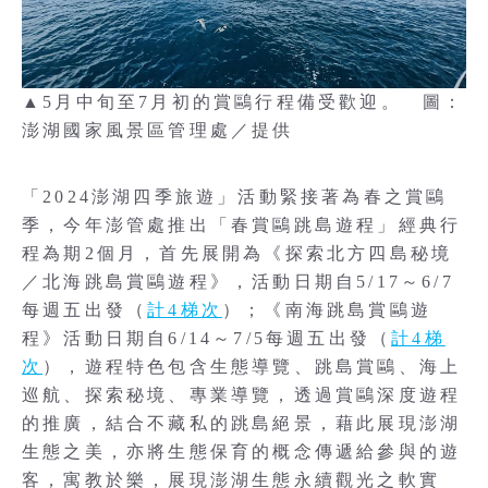
▲5月中旬至7月初的賞鷗行程備受歡迎。 圖：
澎湖國家風景區管理處／提供
「2024澎湖四季旅遊」活動緊接著為春之賞鷗
季，今年澎管處推出「春賞鷗跳島遊程」經典行
程為期2個月，首先展開為《探索北方四島秘境
／北海跳島賞鷗遊程》，活動日期自5/17～6/7
每週五出發（
計4梯次
）；《南海跳島賞鷗遊
程》活動日期自6/14～7/5每週五出發（
計4梯
次
），遊程特色包含生態導覽、跳島賞鷗、海上
巡航、探索秘境、專業導覽，透過賞鷗深度遊程
的推廣，結合不藏私的跳島絕景，藉此展現澎湖
生態之美，亦將生態保育的概念傳遞給參與的遊
客，寓教於樂，展現澎湖生態永續觀光之軟實