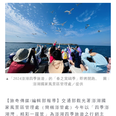
▲「2024澎湖四季旅遊」的「春之賞鷗季」即將開跑。 圖：
澎湖國家風景區管理處／提供
【旅奇傳媒/編輯部報導】交通部觀光署澎湖國
家風景區管理處（簡稱澎管處）今年以「四季澎
湖灣．精彩一籮筐」為澎湖四季旅遊之行銷主