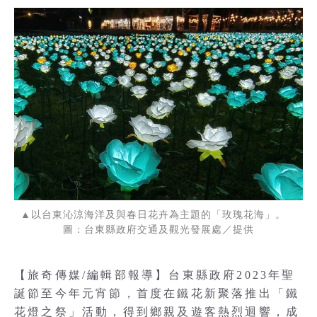
▲以台東沁涼海洋及與春日花卉為主題的「玫瑰花海」。
圖：台東縣政府交通及觀光發展處／提供
【旅奇傳媒/編輯部報導】台東縣政府2023年聖
誕節至今年元宵節，首度在鐵花新聚落推出「鐵
花燈之祭」活動，得到鄉親及遊客熱烈迴響，成