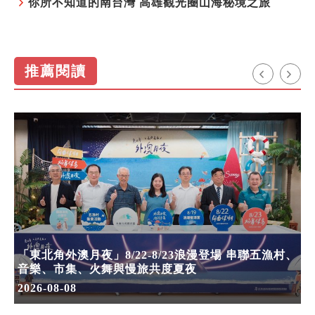
你所不知道的南台灣 高雄觀光圈山海秘境之旅
推薦閱讀
「東北角外澳月夜」8/22-8/23浪漫登場 串聯五漁村、
音樂、市集、火舞與慢旅共度夏夜
2026-08-08