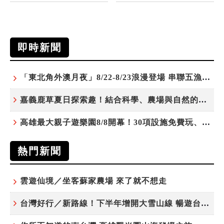
即時新聞
「東北角外澳月夜」8/22-8/23浪漫登場 串聯五漁村、音樂、市集、火舞與慢旅共度夏夜
嘉義鹿草夏日探索趣！結合科學、農場與自然的親子小旅行
高雄最大親子遊樂園8/8開幕！30項設施免費玩、YOYO家族嗨翻暑假
熱門新聞
雲遊仙境／坐客蘇家農場 來了就不想走
台灣好行／新路線！下半年增開大雪山線 暢遊台中更便利