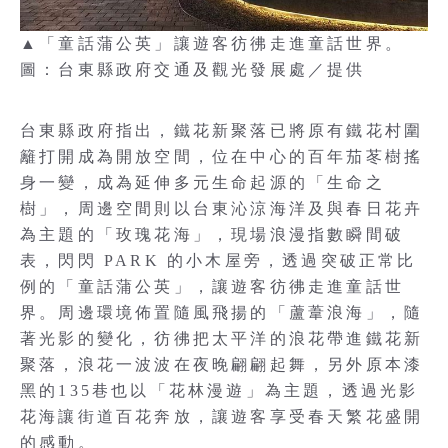
▲「童話蒲公英」讓遊客彷彿走進童話世界。
圖：台東縣政府交通及觀光發展處／提供
台東縣政府指出，鐵花新聚落已將原有鐵花村圍
籬打開成為開放空間，位在中心的百年茄苳樹搖
身一變，成為延伸多元生命起源的「生命之
樹」，周邊空間則以台東沁涼海洋及與春日花卉
為主題的「玫瑰花海」，現場浪漫指數瞬間破
表，閃閃 PARK 的小木屋旁，透過突破正常比
例的「童話蒲公英」，讓遊客彷彿走進童話世
界。周邊環境佈置隨風飛揚的「蘆葦浪海」，隨
著光影的變化，彷彿把太平洋的浪花帶進鐵花新
聚落，浪花一波波在夜晚翩翩起舞，另外原本漆
黑的135巷也以「花林漫遊」為主題，透過光影
花海讓街道百花奔放，讓遊客享受春天繁花盛開
的感動。