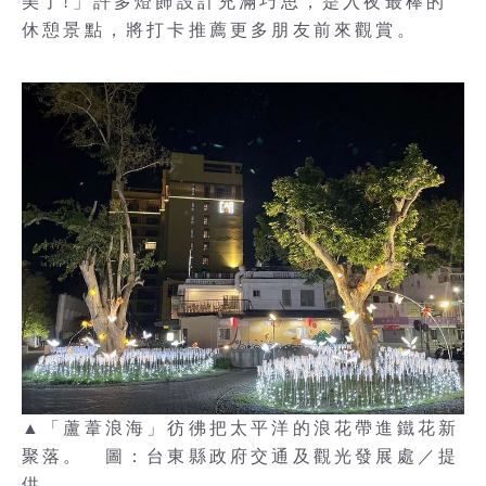
美了!」許多燈飾設計充滿巧思，是入夜最棒的
休憩景點，將打卡推薦更多朋友前來觀賞。
▲「蘆葦浪海」彷彿把太平洋的浪花帶進鐵花新
聚落。 圖：台東縣政府交通及觀光發展處／提
供