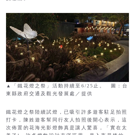
▲「鐵花燈之祭」活動持續至6/25止。 圖：台
東縣政府交通及觀光發展處／提供
鐵花燈之祭陸續試燈，已吸引許多遊客駐足拍照
打卡，陳姓遊客幫同行友人拍照後開心表示，這
次佈置的花海光影燈飾真是讓人驚喜，「實在太