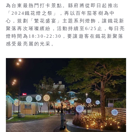
為台東最熱門打卡景點。縣府將從即日起推出
「2024鐵花燈之祭」，再以百年茄苳樹為中
心，規劃「繁花盛宴」主題系列燈飾，讓鐵花新
聚落再次璀璨繽紛，活動持續至6/25止，每日亮
燈時間為18:30-22:30，要讓遊客在鐵花新聚落
感受最亮麗的光采。