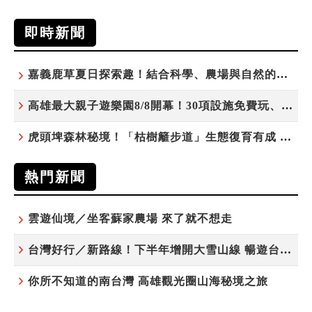
即時新聞
嘉義鹿草夏日探索趣！結合科學、農場與自然的親子小旅行
高雄最大親子遊樂園8/8開幕！30項設施免費玩、YOYO家族嗨翻暑假
虎頭埤森林秘境！「枯樹籬步道」生態復育有成 走進大自然生命教室
熱門新聞
雲遊仙境／坐客蘇家農場 來了就不想走
台灣好行／新路線！下半年增開大雪山線 暢遊台中更便利
你所不知道的南台灣 高雄觀光圈山海秘境之旅