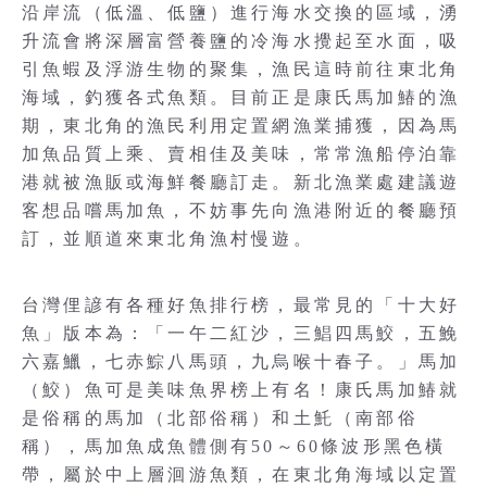
沿岸流（低溫、低鹽）進行海水交換的區域，湧
升流會將深層富營養鹽的冷海水攪起至水面，吸
引魚蝦及浮游生物的聚集，漁民這時前往東北角
海域，釣獲各式魚類。目前正是康氏馬加鰆的漁
期，東北角的漁民利用定置網漁業捕獲，因為馬
加魚品質上乘、賣相佳及美味，常常漁船停泊靠
港就被漁販或海鮮餐廳訂走。新北漁業處建議遊
客想品嚐馬加魚，不妨事先向漁港附近的餐廳預
訂，並順道來東北角漁村慢遊。
台灣俚諺有各種好魚排行榜，最常見的「十大好
魚」版本為：「一午二紅沙，三鯧四馬鮫，五鮸
六嘉鱲，七赤鯮八馬頭，九烏喉十春子。」馬加
（鮫）魚可是美味魚界榜上有名！康氏馬加鰆就
是俗稱的馬加（北部俗稱）和土魠（南部俗
稱），馬加魚成魚體側有50～60條波形黑色橫
帶，屬於中上層洄游魚類，在東北角海域以定置