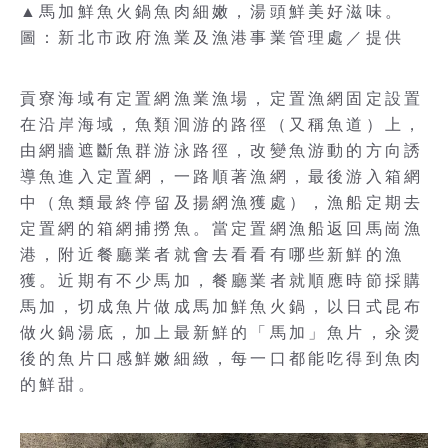
▲馬加鮮魚火鍋魚肉細嫩，湯頭鮮美好滋味。
圖：新北市政府漁業及漁港事業管理處／提供
貢寮海域有定置網漁業漁場，定置漁網固定設置
在沿岸海域，魚類洄游的路徑（又稱魚道）上，
由網牆遮斷魚群游泳路徑，改變魚游動的方向誘
導魚進入定置網，一路順著漁網，最後游入箱網
中（魚類最終停留及揚網漁獲處），漁船定期去
定置網的箱網捕撈魚。當定置網漁船返回馬崗漁
港，附近餐廳業者就會去看看有哪些新鮮的漁
獲。近期有不少馬加，餐廳業者就順應時節採購
馬加，切成魚片做成馬加鮮魚火鍋，以日式昆布
做火鍋湯底，加上最新鮮的「馬加」魚片，汆燙
後的魚片口感鮮嫩細緻，每一口都能吃得到魚肉
的鮮甜。