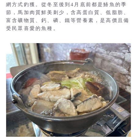
網方式釣獲。從冬至後到4月底前都是鰆魚的季
節，馬加肉質鮮美刺少，含高蛋白質、低脂肪、
富含礦物質、鈣、磷、鐵等營養素，是高價且備
受民眾喜愛的魚種。