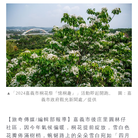
▲「2024嘉義市桐花祭『憶桐趣』」活動即起開跑。 圖：嘉
義市政府觀光新聞處／提供
【旅奇傳媒/編輯部報導】嘉義市後庄里圓林仔
社區，因今年氣候偏暖，桐花提前綻放，雪白色
花瓣佈滿樹梢，蜿蜒路上的朵朵雪白宛如「四月