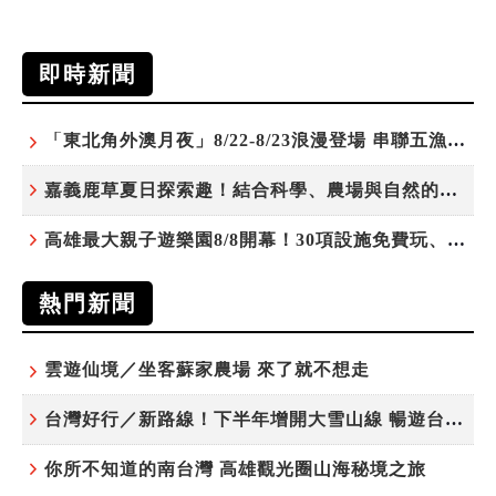
即時新聞
「東北角外澳月夜」8/22-8/23浪漫登場 串聯五漁村、音樂、市集、火舞與慢旅共度夏夜
嘉義鹿草夏日探索趣！結合科學、農場與自然的親子小旅行
高雄最大親子遊樂園8/8開幕！30項設施免費玩、YOYO家族嗨翻暑假
熱門新聞
雲遊仙境／坐客蘇家農場 來了就不想走
台灣好行／新路線！下半年增開大雪山線 暢遊台中更便利
你所不知道的南台灣 高雄觀光圈山海秘境之旅