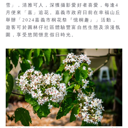
雪」，清雅可人，深獲攝影愛好者喜愛，每逢4
月便來「嘉」追花。嘉義市政府日前在幸福山丘
舉辦「2024嘉義市桐花祭『憶桐趣』」活動，
遊客可於圓林仔社區體驗豐富自然生態及浪漫氛
圍，享受悠閒愜意假日時光。