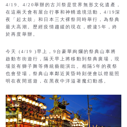
4/19、4/20舉辦的古川祭是世界無形文化遺產，
在這兩天會有屋台行事和神轎遶境活動，4/19深
夜「起太鼓」和日本三大裸祭同時舉行，為祭典
最大高潮。歷經疫情趨緩的現在，睽違5年，終
於再度舉辦。
今天 (4/19 )早上，9台豪華絢爛的祭典山車將
啟動市街遊行，隔天早上將移動到祭典廣場，現
場並有獅子舞等傳統藝能演出。相隔5年的夜祭
也會登場，祭典山車鄰近黃昏時刻便會以燈籠照
明在夜間巡遊，在黑夜中洋溢著魔幻動感。