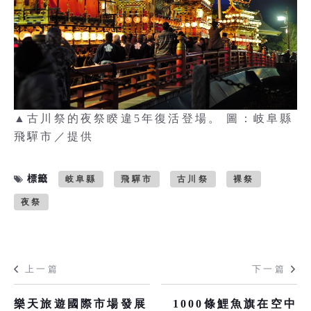
▲古川祭的夜祭睽違5年復活登場。 圖：岐阜縣
飛驒市／提供
標籤
岐阜縣
飛驒市
古川祭
裸祭
夜祭
上一篇
下一篇
樂天旅遊國際市場發展
1000條鯉魚旗在空中