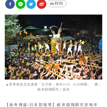
列印
▲世界無形文化遺產「古川祭」每年4/19、4/20舉辦。 圖：
岐阜縣飛驒市／提供
【旅奇傳媒/日本部報導】岐阜縣飛驒市於每年