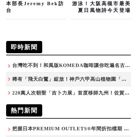
本部長Jeremy Bek訪
游泳！大阪高槻市最美
台
夏日風物詩今天登場
即時新聞
台灣吃不到！和風版KOMEDA咖啡讓你吃遍名古屋在地美食
稀有「飛天白鷺」綻放！神戶六甲高山植物園「鷺草」珍貴現身
220萬人次朝聖「吉卜力展」首度移師九州！佐賀站早鳥平日套票8/10搶先開賣
熱門新聞
把握日本PREMIUM OUTLETS®年間折扣檔期 越買越划算