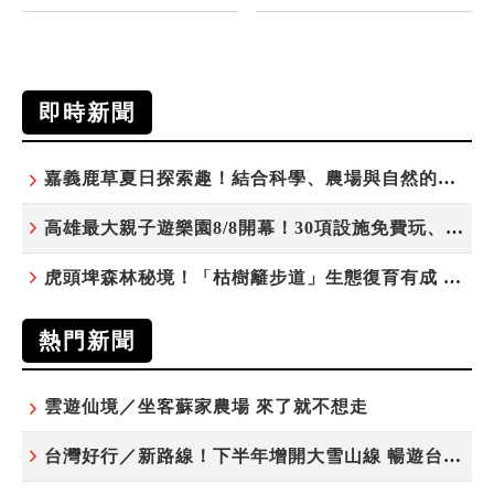
即時新聞
嘉義鹿草夏日探索趣！結合科學、農場與自然的親子小旅行
高雄最大親子遊樂園8/8開幕！30項設施免費玩、YOYO家族嗨翻暑假
虎頭埤森林秘境！「枯樹籬步道」生態復育有成 走進大自然生命教室
熱門新聞
雲遊仙境／坐客蘇家農場 來了就不想走
台灣好行／新路線！下半年增開大雪山線 暢遊台中更便利