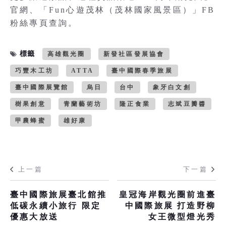
官網、「Fun心遊茂林（茂林國家風景區）」FB
粉絲專頁查詢。
標籤
高雄觀光圈
新發社區發展協會
巧豐木工坊
ATTA
臺中國際春季旅展
臺中國際展覽館
烏日
台中
象牙白文創
樹果創意
青蘭藝術坊
隆正食業
志斌豆瓣醬
甲農蜂蜜
雄好康
上一篇
下一篇
臺中國際旅展臺北館推
皇冠海岸觀光圈前進臺
低碳永續小旅行 限定
中國際旅展 打造野柳
優惠大放送
女王微型燈光秀