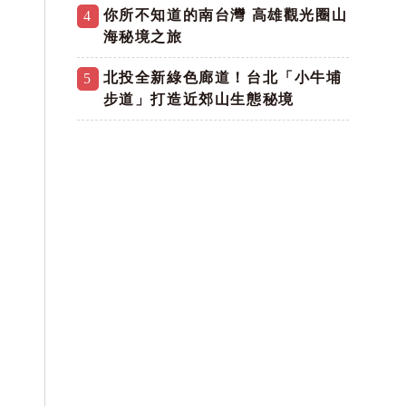
你所不知道的南台灣 高雄觀光圈山
4
海秘境之旅
北投全新綠色廊道！台北「小牛埔
5
步道」打造近郊山生態秘境