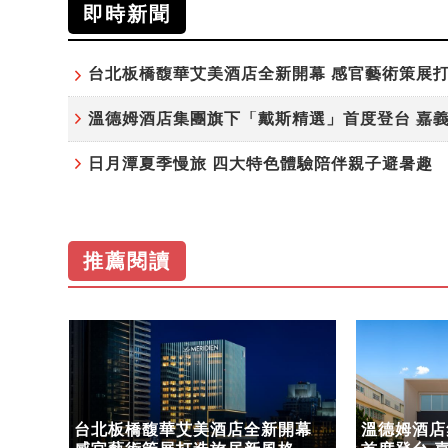
即時新聞
日月潭夏季慢旅 四大特色體驗陪伴親子避暑趣
推薦閱讀
驗陪
台北板橋馥華艾美酒店全新開幕
溫德姆酒店