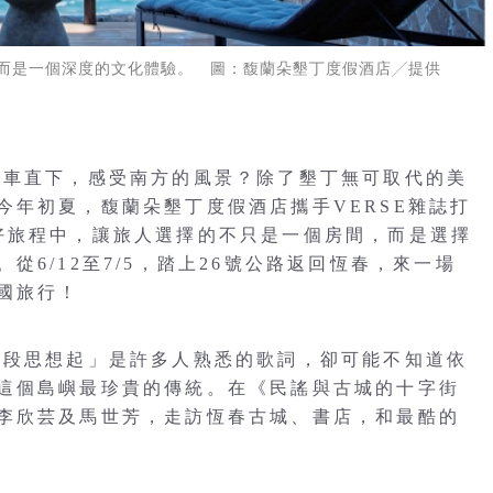
而是一個深度的文化體驗。 圖：馥蘭朵墾丁度假酒店╱提供
驅車直下，感受南方的風景？除了墾丁無可取代的美
今年初夏，馥蘭朵墾丁度假酒店攜手VERSE雜誌打
好旅程中，讓旅人選擇的不只是一個房間，而是選擇
6/12至7/5，踏上26號公路返回恆春，來一場
國旅行！
一段思想起」是許多人熟悉的歌詞，卻可能不知道依
這個島嶼最珍貴的傳統。在《民謠與古城的十字街
李欣芸及馬世芳，走訪恆春古城、書店，和最酷的