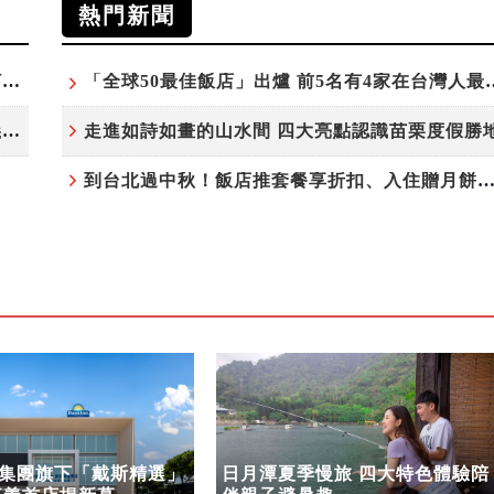
熱門新聞
台北板橋馥華艾美酒店全新開幕 感官藝術策展打造旅居新風格
「全球50最佳飯店」出爐 前5
溫德姆酒店集團旗下「戴斯精選」首度登台 嘉義首店揭新幕
走進如詩如畫的山水間 四大亮點認識苗栗度假勝
到台北過中秋！飯店推套餐享折扣、入住贈月餅
集團旗下「戴斯精選」
日月潭夏季慢旅 四大特色體驗陪