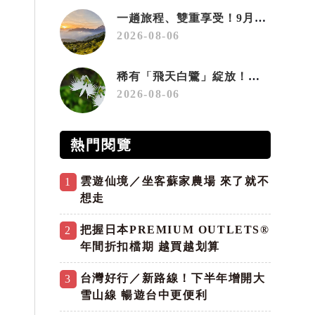
一趟旅程、雙重享受！9月住宿合歡山 順遊奧萬大10元優惠入園
2026-08-06
稀有「飛天白鷺」綻放！神戶六甲高山植物園「鷺草」珍貴現身
2026-08-06
熱門閱覽
雲遊仙境／坐客蘇家農場 來了就不
1
想走
把握日本PREMIUM OUTLETS®
2
年間折扣檔期 越買越划算
台灣好行／新路線！下半年增開大
3
雪山線 暢遊台中更便利