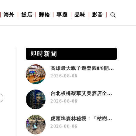
海外
飯店
郵輪
專題
品味
影音
即時新聞
高雄最大親子遊樂園8/8開幕！30項設施免費玩、YOYO家族嗨翻暑假
2026-08-06
台北板橋馥華艾美酒店全新開幕 感官藝術策展打造旅居新風格
2026-08-06
虎頭埤森林秘境！「枯樹籬步道」生態復育有成 走進大自然生命教室
2026-08-06