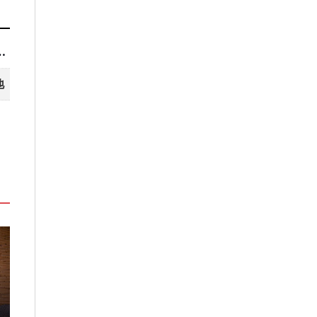
名有4家在台灣人最常去的城市！
地
禮盒
台北板橋馥華艾美酒店全新開幕
溫德姆酒店集團