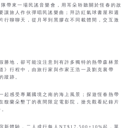
團隊帶來一場民謠音樂會，用耳朵聆聽關於恆春的故
要讓旅人作伙彈唱民謠樂曲；拜訪紅氣球書屋和週
片行聊聊天，從月琴到黑膠在不同載體間，交互激
假勝地，卻可能沒注意到有許多獨特的熱帶森林景
道》行程中，由旅行家與作家王浩一及劉克襄帶
的蹤跡。
一起感受專屬國境之南的海上風景；探遊恆春熱帶
在馥蘭朵墾丁的夜間限定電影院，搶先觀看紀錄片
件。
體驗，二人成行每人NT$17,500+10%起，單