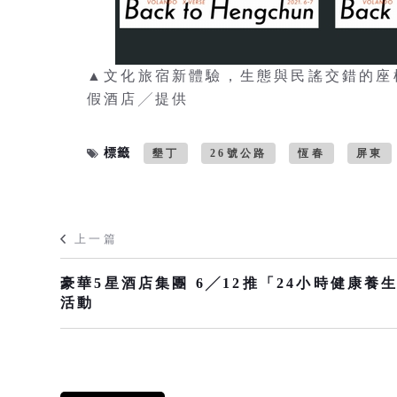
▲文化旅宿新體驗，生態與民謠交錯的座
假酒店╱提供
標籤
墾丁
26號公路
恆春
屏東
上一篇
豪華5星酒店集團 6╱12推「24小時健康養
活動