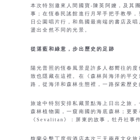
本次特別邀來人間國寶-陳英阿嬤，及其
事；在恆春民謠館進行月琴手把手教學，
日公園唱片行，和島國最南端的書店及唱
盪出全然不同的光景。
從湛藍和綠意，步出歷史的足跡
陽光普照的恆春風景是許多人都嚮往的度
致也隱藏在這裡。在《森林與海洋的平交
路，從海洋和森林生態裡，一路探索歷史
旅途中特別安排私藏景點海上日出之旅，
森林植物園，一窺南國的海底森林；更要
《Sevalitan》：屏東的故事，牡丹社事
馥蘭朵墾丁度假酒店本次三天兩夜文化旅宿新