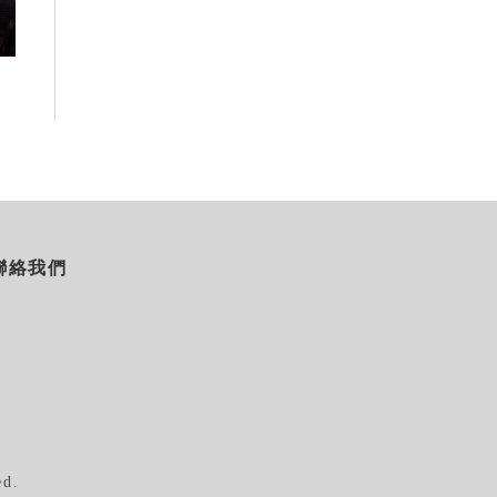
感官藝術策展打造旅居新風格
首度登台 嘉義
2026-08-06
2026-07-22
聯絡我們
ed.