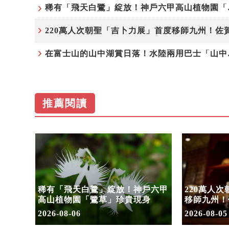
稀有「飛天
在富士山的山
推薦閱讀
水陸兩
稀有「飛天白鷺」綻放！神戶六甲
220萬人
假加開
高山植物園「鷺草」珍貴現身
移師九州！
8/10搶先
2026-08-06
2026-08-05