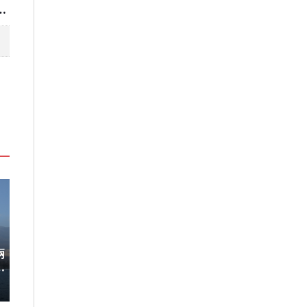
TLETS®年間折扣檔期 越買越划算
兩
稀有「飛天白鷺」綻放！神戶六甲
220萬人次朝
開
高山植物園「鷺草」珍貴現身
移師九州！佐賀
8/10搶先開賣
2026-08-06
2026-08-05