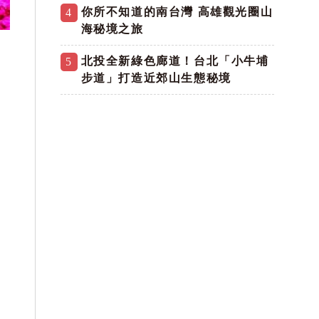
你所不知道的南台灣 高雄觀光圈山
4
海秘境之旅
北投全新綠色廊道！台北「小牛埔
5
步道」打造近郊山生態秘境