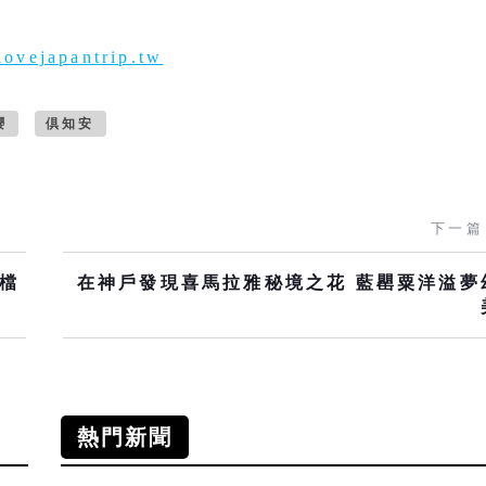
ovejapantrip.tw
櫻
倶知安
下一篇
扣檔
在神戶發現喜馬拉雅秘境之花 藍罌粟洋溢夢
熱門新聞