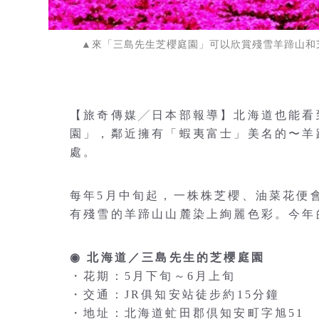
▲來「三島先生芝櫻庭園」可以欣賞殘雪羊蹄山和
【旅奇傳媒╱日本部報導】北海道也能看
園」，鄰近擁有「蝦夷富士」美名的〜羊
處。
每年5月中旬起，一株株芝櫻、油菜花便會
有殘雪的羊蹄山山麓染上絢麗色彩。今年
◉ 北海道／三島先生的芝櫻庭園
・花期：5月下旬～6月上旬
・交通：JR俱知安站徒步約15分鐘
・地址：北海道虻田郡倶知安町字旭51