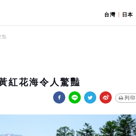
台灣
日本
驚豔
黃紅花海令人驚豔
列印