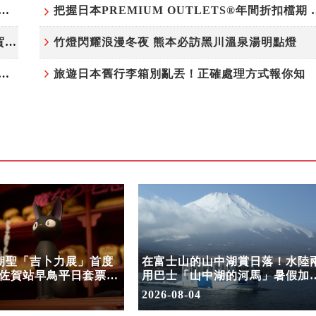
白鷺」綻放！神戶六甲高山植物園「鷺草」珍貴現身
把握日本PREMIUM OU
220萬人次朝聖「吉卜力展」首度移師九州！佐賀站早鳥平日套票8/10搶先開賣
竹燈閃耀浪漫冬夜 熊本必訪黑川溫泉湯明點燈
中湖賞日落！水陸兩用巴士「山中湖的河馬」暑假加開夕陽班次
旅遊日本舊行李箱別亂丟！正確處理方式報你知
次朝聖「吉卜力展」首度
在富士山的山中湖賞日落！水陸
佐賀站早鳥平日套票
用巴士「山中湖的河馬」暑假加
開賣
夕陽班次
2026-08-04