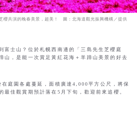
芝櫻共演的晚春美景，超美！ 圖：北海道觀光振興機構／提供
到富士山？位於札幌西南邊的「三島先生芝櫻庭
蹄山，是能一次賞足黃紅花海＋羊蹄山美景的好去
在庭園各處蔓延，面積廣達4,000平方公尺，將保
的最佳觀賞期預計落在5月下旬，歡迎前來追櫻。