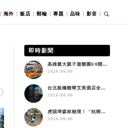
海外
飯店
郵輪
專題
品味
影音
即時新聞
高雄最大親子遊樂園8/8開幕！30項設施免費玩、YOYO家族嗨翻暑假
2026-08-06
台北板橋馥華艾美酒店全新開幕 感官藝術策展打造旅居新風格
2026-08-06
虎頭埤森林秘境！「枯樹籬步道」生態復育有成 走進大自然生命教室
2026-08-06