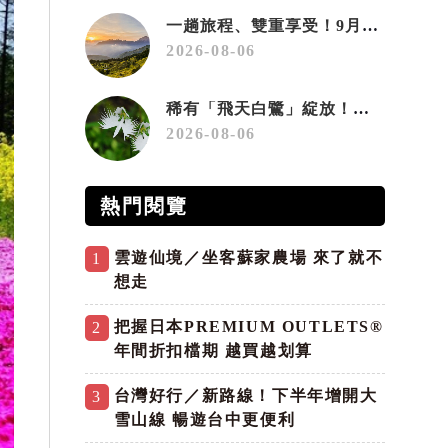
一趟旅程、雙重享受！9月住宿合歡山 順遊奧萬大10元優惠入園
2026-08-06
稀有「飛天白鷺」綻放！神戶六甲高山植物園「鷺草」珍貴現身
2026-08-06
熱門閱覽
雲遊仙境／坐客蘇家農場 來了就不
1
想走
把握日本PREMIUM OUTLETS®
2
年間折扣檔期 越買越划算
台灣好行／新路線！下半年增開大
3
雪山線 暢遊台中更便利