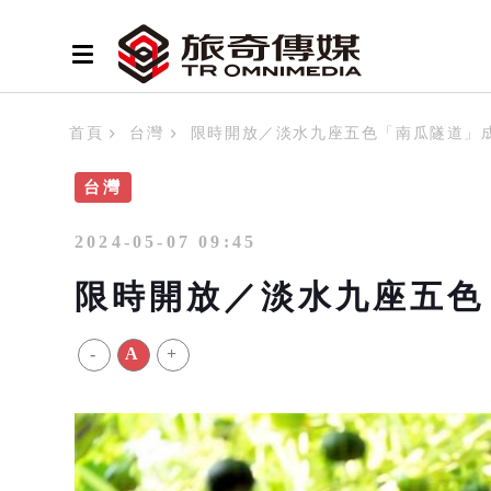
首頁
台灣
限時開放／淡水九座五色「南瓜隧道」
台灣
2024-05-07 09:45
限時開放／淡水九座五色
-
A
+