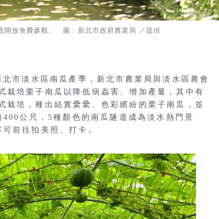
底開放免費參觀。 圖：新北市政府農業局 ／提供
為新北市淡水區南瓜產季，新北市農業局與淡水區農會
式栽培栗子南瓜以降低病蟲害、增加產量，其中有
式栽培，種出結實纍纍、色彩繽紛的栗子南瓜，並
400公尺，5種顏色的南瓜隧道成為淡水熱門景
客可前往拍美照、打卡。