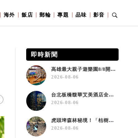
海外
飯店
郵輪
專題
品味
影音
即時新聞
高雄最大親子遊樂園8/8開幕！30項設施免費玩、YOYO家族嗨翻暑假
2026-08-06
台北板橋馥華艾美酒店全新開幕 感官藝術策展打造旅居新風格
2026-08-06
虎頭埤森林秘境！「枯樹籬步道」生態復育有成 走進大自然生命教室
2026-08-06