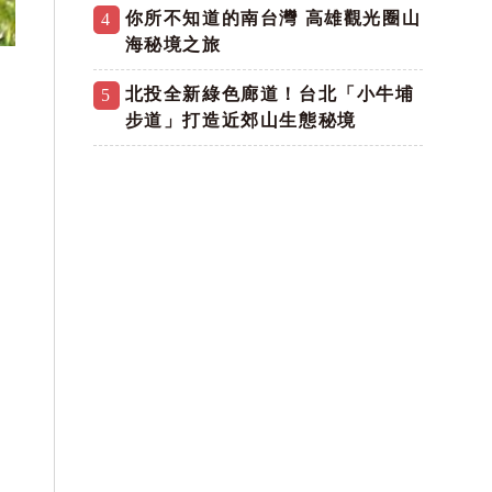
你所不知道的南台灣 高雄觀光圈山
4
海秘境之旅
北投全新綠色廊道！台北「小牛埔
5
步道」打造近郊山生態秘境