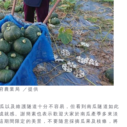
府農業局 ／提供
南瓜以及維護隧道十分不容易，但看到南瓜隧道如此
成就感。謝簡素也表示歡迎大家於南瓜產季多來淡
這期間限定的美景，不要隨意採摘瓜果及枝條，將