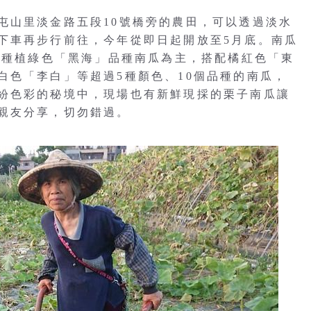
屯山里淡金路五段10號橋旁的農田，可以透過淡水
下車再步行前往，今年從即日起開放至5月底。南瓜
道內種植綠色「黑海」品種南瓜為主，搭配橘紅色「東
白色「李白」等超過5種顏色、10個品種的南瓜，
紛色彩的秘境中，現場也有新鮮現採的栗子南瓜讓
親友分享，切勿錯過。