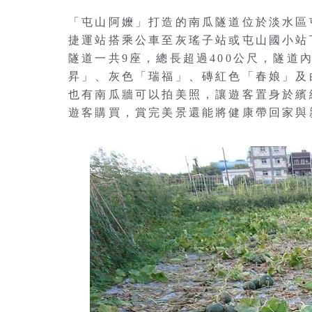
「屯山阿嬤」打造的南瓜隧道位於淡水區
捷運站搭乘公車至灰瑤子站或屯山國小站
隧道一共9座，總長超過400公尺，隧
昇」、灰色「瑞福」、磚紅色「春娘」及
也有南瓜牆可以拍美照，讓遊客置身於繽
遊客購買，賞完美景還能將健康帶回家與