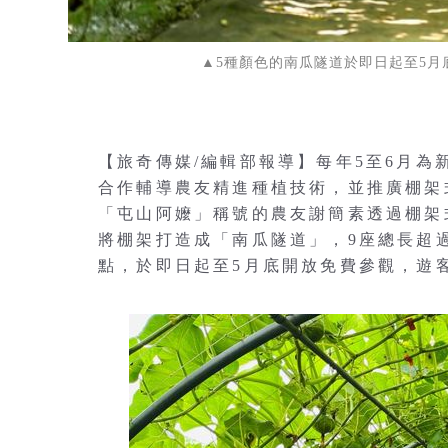
▲5種顏色的南瓜隧道於即日起至5月
【旅奇傳媒/編輯部報導】每年5至6月
合作輔導農友精進種植技術，並推廣棚架
「屯山阿嬤」稱號的農友謝簡素透過棚架
將棚架打造成「南瓜隧道」，9座總長超過
點，於即日起至5月底開放免費參觀，遊