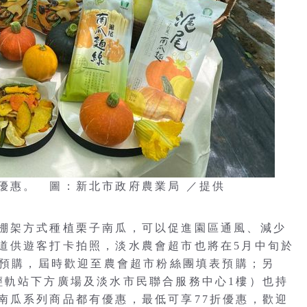
優惠。 圖：新北市政府農業局 ／提供
棚架方式種植栗子南瓜，可以促進園區通風、減少
道供遊客打卡拍照，淡水農會超市也將在5月中旬於
盒預購，屆時歡迎至農會超市粉絲團填表預購；另
輕軌站下方廣場及淡水市民聯合服務中心1樓）也持
南瓜系列商品都有優惠，最低可享77折優惠，歡迎