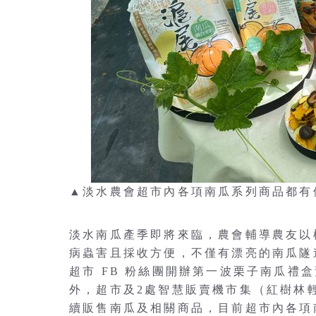
▲淡水農會超市內各項南瓜系列商品都有
淡水南瓜產季即將來臨，農會輔導農友以
病蟲害且採收方便，不僅有漂亮的南瓜隧
超市 FB 粉絲團開辦第一波栗子南瓜禮
外，超市及2處智慧販賣機市集（紅樹林
續販售南瓜及相關商品，目前超市內各項