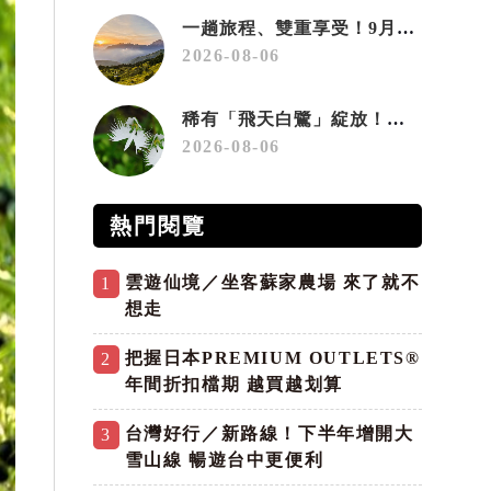
一趟旅程、雙重享受！9月住宿合歡山 順遊奧萬大10元優惠入園
2026-08-06
稀有「飛天白鷺」綻放！神戶六甲高山植物園「鷺草」珍貴現身
2026-08-06
熱門閱覽
雲遊仙境／坐客蘇家農場 來了就不
1
想走
把握日本PREMIUM OUTLETS®
2
年間折扣檔期 越買越划算
台灣好行／新路線！下半年增開大
3
雪山線 暢遊台中更便利