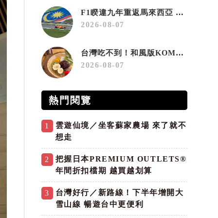
F1睽違九年重返馬來西亞 三大國際賽事打造10月運動旅遊熱潮 賽車、自行車、路跑同週登場
2026-08-07
台灣吃不到！和風版KOMEDA咖啡讓你吃遍名古屋在地美食
2026-08-07
熱門閱覽
雲遊仙境／坐客蘇家農場 來了就不
1
想走
把握日本PREMIUM OUTLETS®
2
年間折扣檔期 越買越划算
台灣好行／新路線！下半年增開大
3
雪山線 暢遊台中更便利