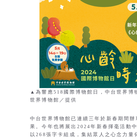
▲為響應518國際博物館日，中台世界博物
世界博物館／提供
中台世界博物館已連續三年於新春期間辦
果。今年也將展出2024年新春揮毫活
以268張字卡組成，集結眾人之心念力