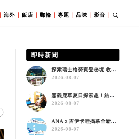
海外
飯店
郵輪
專題
品味
影音
即時新聞
探索瑞士格勞賓登秘境 收藏六種阿爾卑斯夏日療癒之旅
2026-08-07
嘉義鹿草夏日探索趣！結合科學、農場與自然的親子小旅行
2026-08-07
ANAｘ吉伊卡哇揭幕全新彩繪機「Chiikawa JET」
2026-08-07