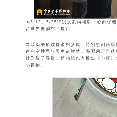
▲5/17、5/25特別規劃兩場以「心
台世界博物館／提供
為鼓勵樂齡族群來館參觀，特別規劃兩場
達的空性思想與生命智慧，學習用正向積
針對親子客群，博物館也有推出《心經》
小禮物。