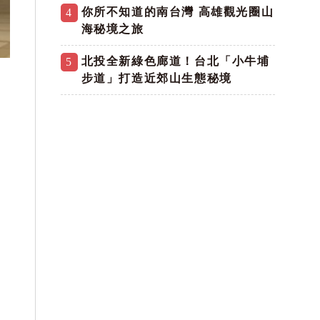
你所不知道的南台灣 高雄觀光圈山
4
海秘境之旅
北投全新綠色廊道！台北「小牛埔
5
步道」打造近郊山生態秘境