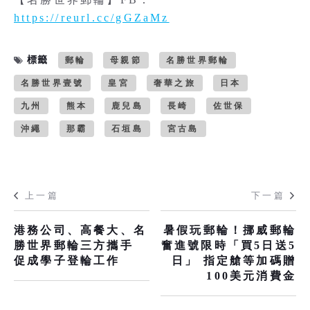
https://reurl.cc/gGZaMz
標籤
郵輪
母親節
名勝世界郵輪
名勝世界壹號
皇宮
奢華之旅
日本
九州
熊本
鹿兒島
長崎
佐世保
沖繩
那霸
石垣島
宮古島
上一篇
下一篇
港務公司、高餐大、名
暑假玩郵輪！挪威郵輪
勝世界郵輪三方攜手
奮進號限時「買5日送5
促成學子登輪工作
日」 指定艙等加碼贈
100美元消費金