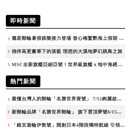
即時新聞
麗星郵輪暑假娛樂接力登場 曾心梅驚艷海上假期 康康、紀曉君領銜演出
徜徉高更畫筆下的湛藍 理想的大溪地夢幻跳島之旅
MSC全新旗艦亞細亞號！世界級旗艦ｘ地中海經典 最值得期待的歐洲遊輪之旅
熱門新聞
最懂台灣人的郵輪「名勝世界壹號」 7/12絢麗啟航 分齡娛樂夜未央
新郵輪品牌「名勝世界郵輪」 旗下雲頂夢號6/15開始營運
「維京遊輪伊敦號」開創日本4階段獨特航線 引領奢華旅遊新風尚