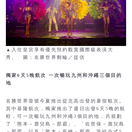
▲入住皇宮享有優先預約觀賞國際級表演大
秀。 圖：名勝世界郵輪／提供
獨家6天5晚航次 一次暢玩九州和沖繩三個目的
地
名勝世界壹號今夏推出從北高出發的暑假航次。
其中基隆航次，獨家推出了週日出發6天5晚的航
程，可一次暢玩九州和沖繩3個目的地，共規劃
了「熊本－鹿兒島－那霸」、「佐世保－鹿兒島
－那霸」以及「熊本－長崎－那霸」等組合式5