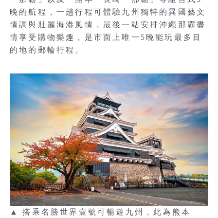
晚的航程，一趟行程可體驗九州獨特的異國藝文
情調與壯麗海港風情，最後一站安排沖繩那霸盡
情享受購物樂趣，是市面上唯一5晚能玩最多目
的地的郵輪行程。
▲ 搭乘名勝世界壹號可暢遊九州，此為熊本