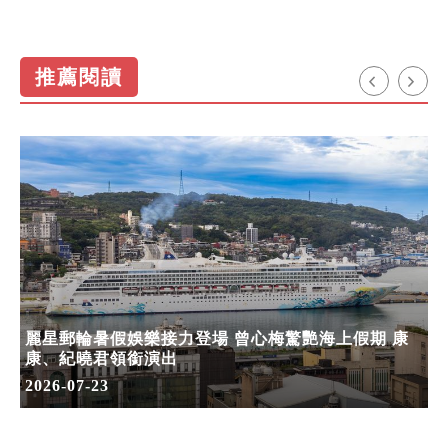
推薦閱讀
麗星郵輪暑假娛樂接力登場 曾心梅驚艷海上假期 康
康、紀曉君領銜演出
2026-07-23