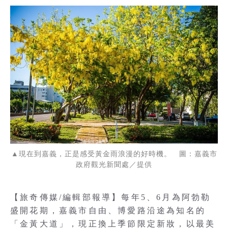
▲現在到嘉義，正是感受黃金雨浪漫的好時機。 圖：嘉義市
政府觀光新聞處／提供
【旅奇傳媒/編輯部報導】每年5、6月為阿勃勒
盛開花期，嘉義市自由、博愛路沿途為知名的
「金黃大道」，現正換上季節限定新妝，以最美