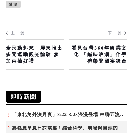
蘭潭
上一篇
下一篇
全民動起來！屏東推出
看見台灣360年鹽業文
多元運動觀光體驗 參
化 「鹹味浪潮」伴手
加再抽好禮
禮榮登國宴舞台
即時新聞
「東北角外澳月夜」8/22-8/23浪漫登場 串聯五漁村、音樂、市集、火舞與慢旅共度夏夜
嘉義鹿草夏日探索趣！結合科學、農場與自然的親子小旅行