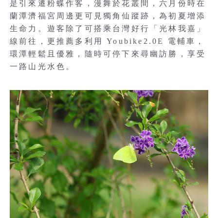
是引來遷粉蝶作客，漫舞於花叢間，六月份時在
蘭潭濟福宮周邊更可見獨角仙蹤跡，為初夏增添
生命力。遊客除了可搭乘台灣好行「光林我嘉」
線前往，更推薦多利用 Youbike2.0E 電輔車，
環潭輕鬆且優雅，隨時可停下來尋幽訪勝，享受
一路山光水色。