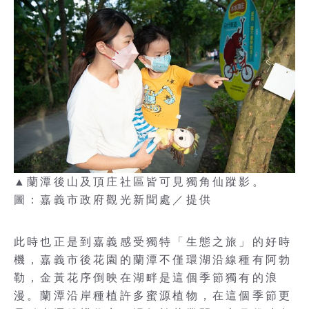
▲蘭潭後山及頂庄社區皆可見獨角仙蹤影。
圖：嘉義市政府觀光新聞處／提供
此時也正是到嘉義感受獨特「生態之旅」的好時
機，嘉義市後花園的蘭潭不僅環湖沿線種有阿勃
勒，金黃花序倒映在湖畔是這個季節獨有的浪
漫。蘭潭沿岸種植許多蜜源植物，在這個季節更