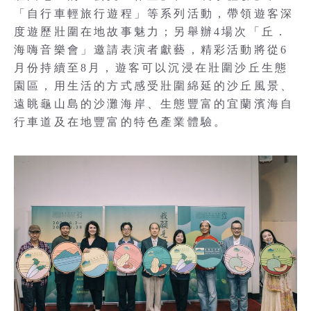
「自行車輕旅行遊程」等系列活動，帶領遊客深
度遊歷壯圍在地故事魅力；另舉辦4場次「丘．
海嗨音樂會」邀請表演者獻藝，精彩活動將從6
月份持續至8月，遊客可以沉浸在壯圍沙丘生態
園區，用生活的方式感受壯圍綿延的沙丘風景、
遠眺龜山島的沙灘海岸、生態豐富的宜蘭濱海自
行車道及在地豐富的特色產業體驗。