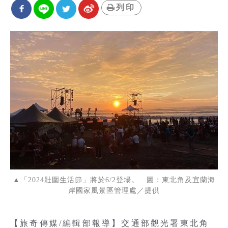
列印
▲「2024壯圍生活節」將於6/2登場。 圖：東北角及宜蘭海
岸國家風景區管理處／提供
【旅奇傳媒/編輯部報導】交通部觀光署東北角