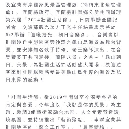
及宜蘭海岸國家風景區管理處（簡稱東北角管理
處）、宜蘭縣政府、宜蘭縣壯圍鄉公所共同辦理
第六屆「2024壯圍生活節」，日前舉辦全國記
者會，交通部觀光署方正光主任秘書表示將於
6/2舉辦「迎曦拾光．朝日音樂會」，音樂會以
壯圍沙丘生態園區旁沙灘之龜山島海景為舞台背
景，並安排知名歌手持修、老王樂隊演出，在音
樂饗宴下共同迎接「蘭陽八景」之首－「龜山朝
日」美景，為壯圍生活節活動盛大開場，歡迎遊
客來到壯圍親臨感受最美龜山島角度的海景及旭
日東昇的感動 !
「壯圍生活節」從2019年開辦至今深受各界的
肯定與喜愛，今年度以「我願是你的風景」為主
題，邀請3組藝術家融合地景、人文元素營造環
境氛圍，並持續推出「藝術聚點」，串聯宜蘭與
壯圍地區的「藝文工作室」、「農事體驗」、