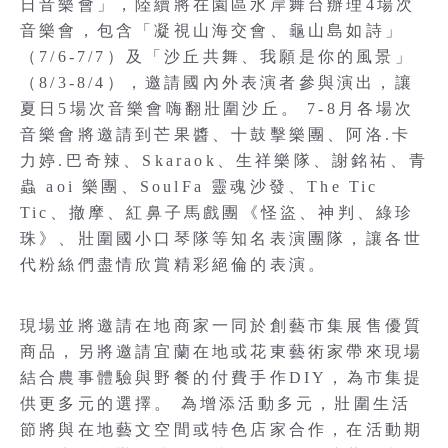
日音樂會」，陸續將在園區水岸舞台辦理4場次
音樂會，包含「凝視山海交會、龜山島如詩」
（7/6-7/7）及「沙丘共舞、我願是你的風景」
（8/3-8/4），邀請國內外表演者參與演出，讓
夏日5場次音樂會嗨翻壯圍沙丘。 7-8月各場次
音樂會將邀請到芒果醬、十鼓擊樂團、阿洛.卡
力婷.巴奇辣、Skaraok、生祥樂隊、謝銘祐、青
蟲 aoi 樂團、SoulFa 靈魂沙發、The Tic
Tic、撤摩、紅鼻子馬戲團《怪盜、神判、綠珍
珠》、壯圍國小口琴隊等知名表演團隊，讓各世
代粉絲們盡情欣賞精彩絕倫的表演。
現場並將邀請在地商家一同於創藝市集展售優質
商品，另將邀請宜蘭在地或花東藝術家帶來現場
結合農事體驗與野餐的付費手作DIY，為市集提
供更多元的選擇。 為增添活動多元，壯圍生活
節將與在地藝文空間或特色店家合作，在活動期