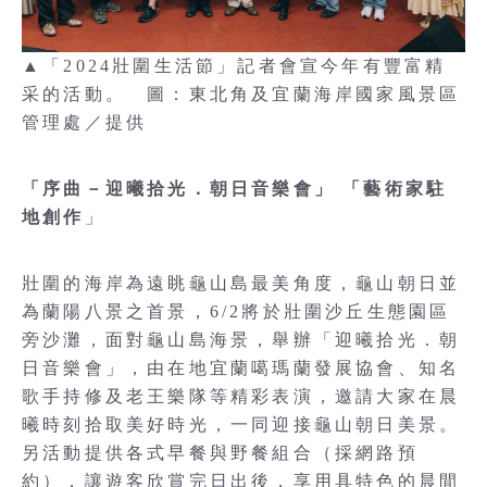
▲「2024壯圍生活節」記者會宣今年有豐富精
采的活動。 圖：東北角及宜蘭海岸國家風景區
管理處／提供
「序曲－迎曦拾光．朝日音樂會」 「藝術家駐
地創作
」
壯圍的海岸為遠眺龜山島最美角度，龜山朝日並
為蘭陽八景之首景，6/2將於壯圍沙丘生態園區
旁沙灘，面對龜山島海景，舉辦「迎曦拾光．朝
日音樂會」，由在地宜蘭噶瑪蘭發展協會、知名
歌手持修及老王樂隊等精彩表演，邀請大家在晨
曦時刻拾取美好時光，一同迎接龜山朝日美景。
另活動提供各式早餐與野餐組合（採網路預
約），讓遊客欣賞完日出後，享用具特色的晨間