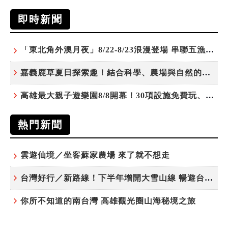
即時新聞
「東北角外澳月夜」8/22-8/23浪漫登場 串聯五漁村、音樂、市集、火舞與慢旅共度夏夜
嘉義鹿草夏日探索趣！結合科學、農場與自然的親子小旅行
高雄最大親子遊樂園8/8開幕！30項設施免費玩、YOYO家族嗨翻暑假
熱門新聞
雲遊仙境／坐客蘇家農場 來了就不想走
台灣好行／新路線！下半年增開大雪山線 暢遊台中更便利
你所不知道的南台灣 高雄觀光圈山海秘境之旅