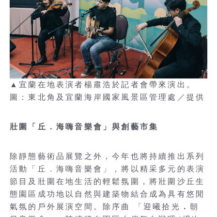
▲宜蘭在地表演者楊肅浩於記者會帶來演出。
圖：東北角及宜蘭海岸國家風景區管理處／提供
壯圍「丘．海嗨音樂會」與創藝市集
除靜態藝術品展覽之外，今年也將持續推出系列
活動「丘．海嗨音樂會」，將以精采多元的表演
節目及壯圍在地生活的輕鬆氛圍，將壯圍沙丘生
態園區成功地以自然與建築物結合成為具有悠閒
氣氛的戶外展演空間。除序曲 「迎曦拾光
．
朝