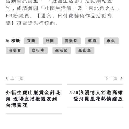
活動資訊請至： 「壯圍生活節」活動網站查
詢，或請參閱「壯圍生活節」及「東北角之友」
FB粉絲頁。【週六、日付費藝術作品活動導
覽】須電話先行預約。
標籤
宜蘭
壯圍
音樂祭
藝術
市集
演唱會
自行車
生活節
龜山島
上一篇
下一篇
外籍生虎山巖賞金針花
520浪漫情人節遊高雄
海 現場直播揪親友到
愛河鳳凰花熱情綻放
台灣賞花