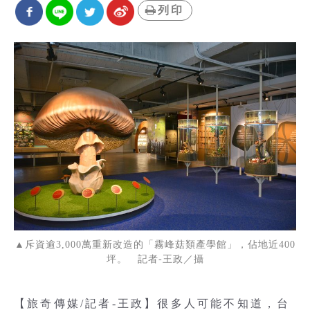
列印
▲斥資逾3,000萬重新改造的「霧峰菇類產學館」，佔地近400
坪。 記者-王政／攝
【旅奇傳媒/記者-王政】很多人可能不知道，台