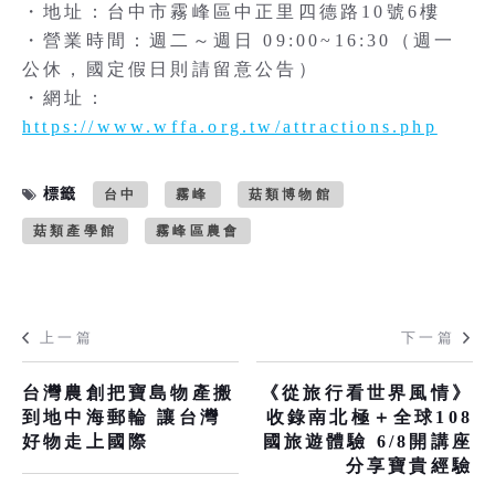
・地址：台中市霧峰區中正里四德路10號6樓
・營業時間：週二～週日 09:00~16:30（週一
公休，國定假日則請留意公告）
・網址：
https://www.wffa.org.tw/attractions.php
標籤
台中
霧峰
菇類博物館
菇類產學館
霧峰區農會
上一篇
下一篇
台灣農創把寶島物產搬
《從旅行看世界風情》
到地中海郵輪 讓台灣
收錄南北極＋全球108
好物走上國際
國旅遊體驗 6/8開講座
分享寶貴經驗