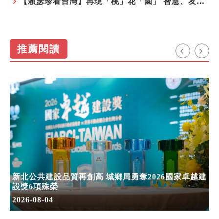
【賴瑟珍看台灣】再現「桃」花「園」 智慧、友善、永續成為桃園遞給國際的名片
推薦閱讀
新北公共建設品質再創高 城鄉局勇奪2026國家卓越建
設獎6項殊榮
2026-08-04