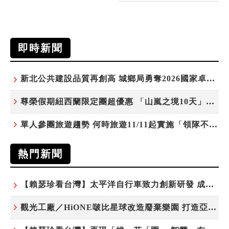
即時新聞
新北公共建設品質再創高 城鄉局勇奪2026國家卓越建設獎6項殊榮
尊榮假期紐西蘭限定團超優惠 「山嵐之境10天」挑戰市場最高CP值
單人參團旅遊趨勢 何時旅遊11/11起實施「領隊不配房」 落單更免收單房差
熱門新聞
【賴瑟珍看台灣】太平洋自行車致力創新研發 成就台灣隱形冠軍
觀光工廠／HiONE啵比星球改造廢棄樂園 打造亞洲最大寵物天堂