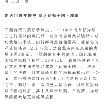
者-王政／攝
走過70餘年歷史 深入菇類王國－霧峰
回顧台灣的菇類發展史，1953年台灣首顆洋菇
在位於霧峰的農試所（前台灣省農業試驗所）成
功栽培出來後，由於經濟產值相當高，據稱當時
洋菇價格為1公斤42元，然台北市南京東路的房
屋僅需3萬元，不難想像其中的價值，因此吸引
大批農民投入種植，50年代初，霧峰區便在全台
菇業經濟中獨占鰲頭成為「菇類王國」。 經過
歲月的洗禮，目前霧峰地區的種植面積已達14公
頃，其中有機栽種超過9成，且在科技日新月異
之下，菇類生產、栽培已大幅進步，以環控設施
栽培種植居多，其中又屬金針菇、杏鮑菇、洋菇
等菌種栽培更具經濟規模。