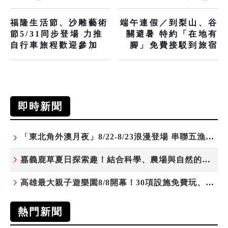
福隆生活節、沙雕藝術
端午連假／到梨山、谷
節5/31同步登場 力推
關避暑 特約「在地有
自行車旅程歡迎參加
腳」免費接駁到旅宿
即時新聞
「東北角外澳月夜」8/22-8/23浪漫登場 串聯五漁村、音樂、市集、火舞與慢旅共度夏夜
嘉義鹿草夏日探索趣！結合科學、農場與自然的親子小旅行
高雄最大親子遊樂園8/8開幕！30項設施免費玩、YOYO家族嗨翻暑假
熱門新聞