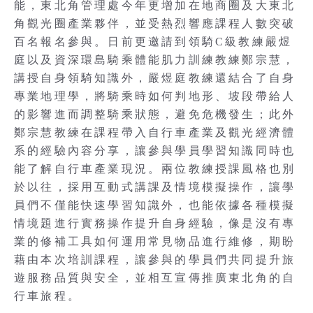
能，東北角管理處今年更增加在地商圈及大東北
角觀光圈產業夥伴，並受熱烈響應課程人數突破
百名報名參與。日前更邀請到領騎C級教練嚴煜
庭以及資深環島騎乘體能肌力訓練教練鄭宗慧，
講授自身領騎知識外，嚴煜庭教練還結合了自身
專業地理學，將騎乘時如何判地形、坡段帶給人
的影響進而調整騎乘狀態，避免危機發生；此外
鄭宗慧教練在課程帶入自行車產業及觀光經濟體
系的經驗內容分享，讓參與學員學習知識同時也
能了解自行車產業現況。兩位教練授課風格也別
於以往，採用互動式講課及情境模擬操作，讓學
員們不僅能快速學習知識外，也能依據各種模擬
情境題進行實務操作提升自身經驗，像是沒有專
業的修補工具如何運用常見物品進行維修，期盼
藉由本次培訓課程，讓參與的學員們共同提升旅
遊服務品質與安全，並相互宣傳推廣東北角的自
行車旅程。