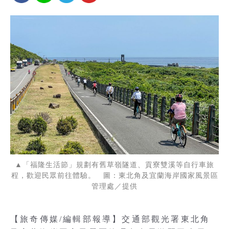
▲「福隆生活節」規劃有舊草嶺隧道、貢寮雙溪等自行車旅
程，歡迎民眾前往體驗。 圖：東北角及宜蘭海岸國家風景區
管理處／提供
【旅奇傳媒/編輯部報導】交通部觀光署東北角