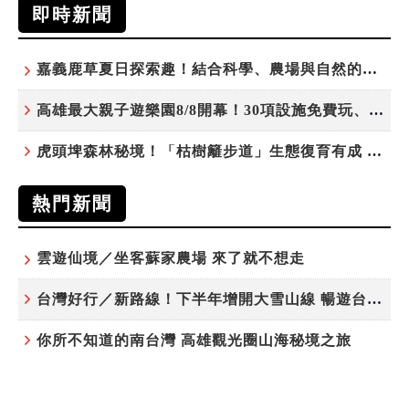
即時新聞
嘉義鹿草夏日探索趣！結合科學、農場與自然的親子小旅行
高雄最大親子遊樂園8/8開幕！30項設施免費玩、YOYO家族嗨翻暑假
虎頭埤森林秘境！「枯樹籬步道」生態復育有成 走進大自然生命教室
熱門新聞
雲遊仙境／坐客蘇家農場 來了就不想走
台灣好行／新路線！下半年增開大雪山線 暢遊台中更便利
你所不知道的南台灣 高雄觀光圈山海秘境之旅