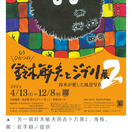
▲「另一個鈴木敏夫與吉卜力展2」海報。
圖：岩手縣／提供