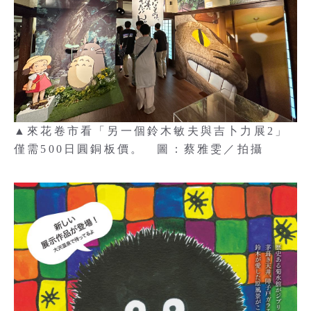
▲來花卷市看「另一個鈴木敏夫與吉卜力展2」
僅需500日圓銅板價。 圖：蔡雅雯／拍攝