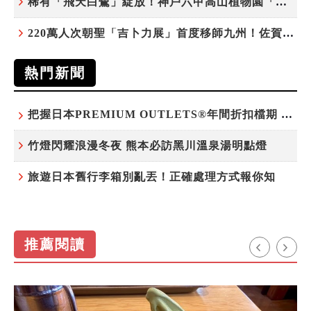
稀有「飛天白鷺」綻放！神戶六甲高山植物園「鷺草」珍貴現身
220萬人次朝聖「吉卜力展」首度移師九州！佐賀站早鳥平日套票8/10搶先開賣
熱門新聞
把握日本PREMIUM OUTLETS®年間折扣檔期 越買越划算
竹燈閃耀浪漫冬夜 熊本必訪黑川溫泉湯明點燈
旅遊日本舊行李箱別亂丟！正確處理方式報你知
推薦閱讀