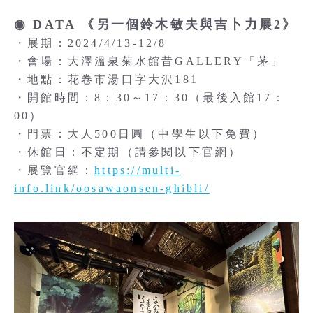
◉ DATA 《另一個鈴木敏夫與吉卜力展2》
・展期：2024/4/13-12/8
・會場：大澤溫泉菊水館昔GALLERY「茅」
・地點：花卷市湯口字大沢181
・開館時間：8：30～17：30（最後入館17：
00）
・門票：大人500日圓（中學生以下免費）
・休館日：不定期（請參閱以下官網）
・展覽官網：
https://multi-
info.link/oosawaonsen-ghibli/