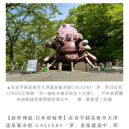
▲在岩手縣花卷市大澤溫泉菊水館GALLERY「茅」即日起至
12月8日正舉辦「另一個鈴木敏夫與吉卜力展2」，戶外有霍爾
的移動城堡實體模型展出中。 圖：蔡雅雯／拍攝
【旅奇傳媒/日本部報導】在岩手縣花卷市大澤
溫泉菊水館 GALLERY「茅」老屋建築中，即