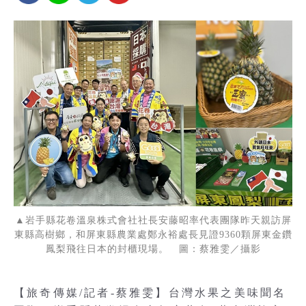
▲岩手縣花卷溫泉株式會社社長安藤昭率代表團隊昨天親訪屏
東縣高樹鄉，和屏東縣農業處鄭永裕處長見證9360顆屏東金鑽
鳳梨飛往日本的封櫃現場。 圖：蔡雅雯／攝影
【旅奇傳媒/記者-蔡雅雯】台灣水果之美味聞名