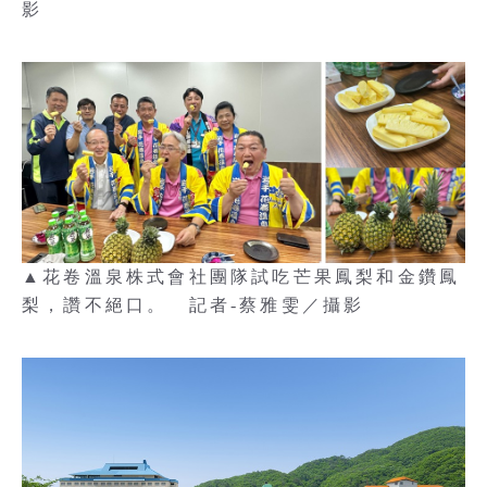
影
▲花卷溫泉株式會社團隊試吃芒果鳳梨和金鑽鳳
梨，讚不絕口。 記者-蔡雅雯／攝影