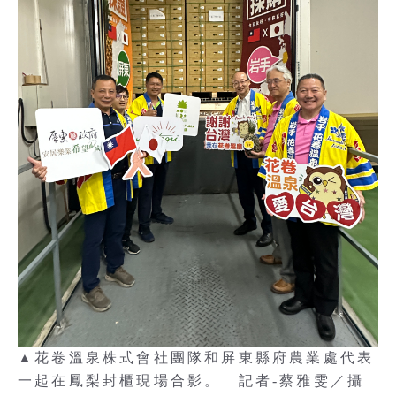
▲花卷溫泉株式會社團隊和屏東縣府農業處代表
一起在鳳梨封櫃現場合影。 記者-蔡雅雯／攝