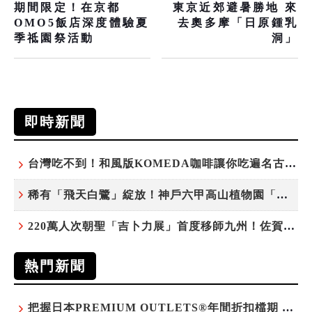
期間限定！在京都
東京近郊避暑勝地 來
OMO5飯店深度體驗夏
去奧多摩「日原鍾乳
季祗園祭活動
洞」
即時新聞
台灣吃不到！和風版KOMEDA咖啡讓你吃遍名古屋在地美食
稀有「飛天白鷺」綻放！神戶六甲高山植物園「鷺草」珍貴現身
220萬人次朝聖「吉卜力展」首度移師九州！佐賀站早鳥平日套票8/10搶先開賣
熱門新聞
把握日本PREMIUM OUTLETS®年間折扣檔期 越買越划算