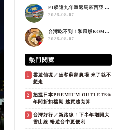
F1睽違九年重返馬來西亞 三大國際賽事打造10月運動旅遊熱潮 賽車、自行車、路跑同週登場
2026-08-07
台灣吃不到！和風版KOMEDA咖啡讓你吃遍名古屋在地美食
2026-08-07
熱門閱覽
雲遊仙境／坐客蘇家農場 來了就不
1
想走
把握日本PREMIUM OUTLETS®
2
年間折扣檔期 越買越划算
台灣好行／新路線！下半年增開大
3
雪山線 暢遊台中更便利