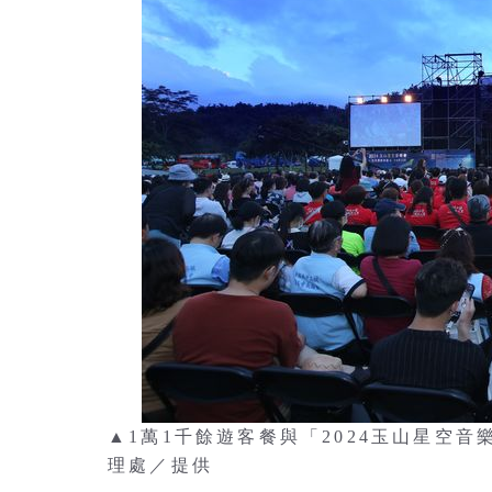
▲1萬1千餘遊客餐與「2024玉山星空
理處／提供