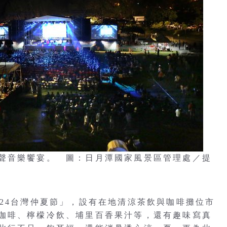
聲音樂饗宴。 圖：日月潭國家風景區管理處／提
024台灣仲夏節」，設有在地清涼茶飲與咖啡攤位市
咖啡、檸檬冷飲、埔里百香果汁等，還有趣味寫真