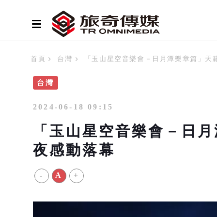
首頁
台灣
「玉山星空音樂會－日月潭樂章篇」天籟
台灣
2024-06-18 09:15
「玉山星空音樂會－日月
夜感動落幕
-
A
+