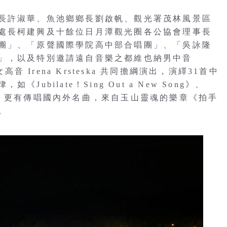
長許淑華、魚池鄉鄉長劉啟帆、觀光署茂林風景區
處長柯建興及十餘位日月潭觀光圈各公協會理事長
團」、「原聲國際學院高中部合唱團」、「吳詠隆
」，以及特別邀請遠自音樂之都維也納男中音
名女高音 Irena Krsteska 共同擔綱演出，演繹31首中
bilate！Sing Out a New Song》、
lieve》，更有傳唱國內外名曲，來自玉山靈魂的樂章《拍手
。