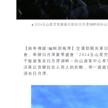
▲2024玉山星空音樂會日前在日月潭湖畔的向
【旅奇傳媒/編輯部報導】交通部觀光署
會」舉辦日月潭夏季盛會「2024玉山星空
千餘遊客在日月潭湖畔－向山遊客中心草
涼夜以音樂拉近人與人的距離，用一篇篇
浸在日月潭。