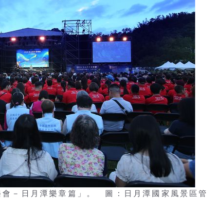
音樂會－日月潭樂章篇」。 圖：日月潭國家風景區管