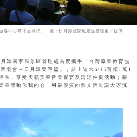
山遊客中心草坪區舉行。 圖：日月潭國家風景區管理處／提供
日月潭國家風景區管理處首度攜手「台灣原聲教育協
音樂會－日月潭樂章篇」，於上週六6/15引領1萬1
坪區，享受天籟美聲音樂饗宴及清涼仲夏活動；藉
樂章感動你我的心，用最優質的藝文活動讓大家沉