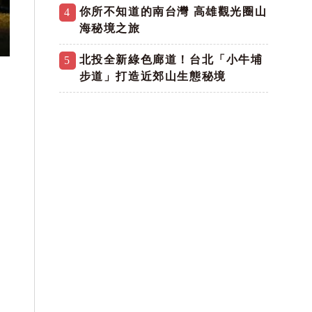
你所不知道的南台灣 高雄觀光圈山
4
海秘境之旅
北投全新綠色廊道！台北「小牛埔
5
步道」打造近郊山生態秘境