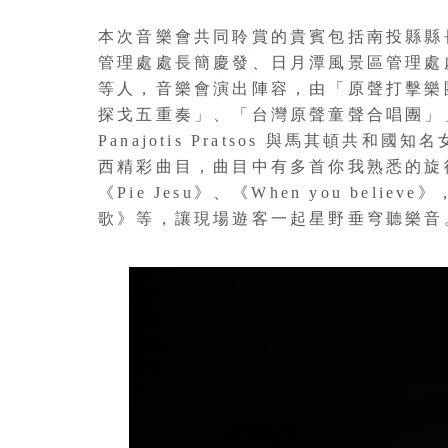
本次音樂會共同聆賞的貴賓包括南投縣縣
管理處處長簡慶發、日月潭風景區管理處
等人，音樂會演出陣容，由「原聲打擊樂
探戈五重奏」、「台灣原聲童聲合唱團」
Panajotis Pratsos 與馬其頓共和國知
西精彩曲目，曲目中有多首你我熟悉的旋律，如《Ju
《Pie Jesu》、《When you be
歌》等，讓現場遊客一起星野垂穹聽樂音