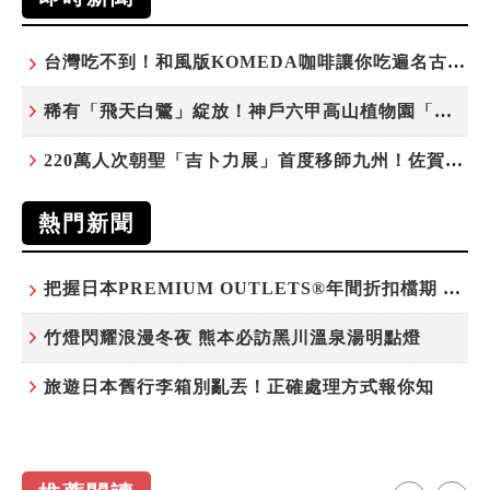
台灣吃不到！和風版KOMEDA咖啡讓你吃遍名古屋在地美食
稀有「飛天白鷺」綻放！神戶六甲高山植物園「鷺草」珍貴現身
220萬人次朝聖「吉卜力展」首度移師九州！佐賀站早鳥平日套票8/10搶先開賣
熱門新聞
把握日本PREMIUM OUTLETS®年間折扣檔期 越買越划算
竹燈閃耀浪漫冬夜 熊本必訪黑川溫泉湯明點燈
旅遊日本舊行李箱別亂丟！正確處理方式報你知