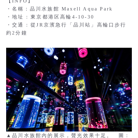
【INFO】
・名稱：品川水族館 Maxell Aqua Park
・地址 : 東京都港区高輪4-10-30
・交通 : 從JR京濱急行「品川站」高輪口步行
約2分鐘
▲品川水族館內的展示，聲光效果十足。 圖：