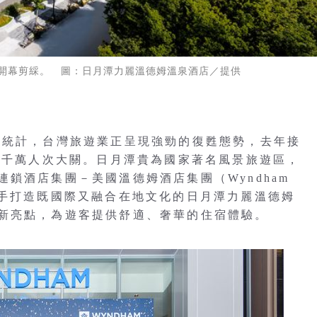
開幕剪綵。 圖：日月潭力麗溫德姆溫泉酒店／提供
署統計，台灣旅遊業正呈現強勁的復甦態勢，去年接
破1千萬人次大關。日月潭貴為國家著名風景旅遊區，
鎖酒店集團－美國溫德姆酒店集團（Wyndham
與力麗集團聯手打造既國際又融合在地文化的日月潭力麗溫德姆
新亮點，為遊客提供舒適、奢華的住宿體驗。