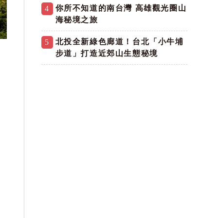
你所不知道的南台灣 高雄觀光圈山
4
海秘境之旅
北投全新綠色廊道！台北「小牛埔
5
步道」打造近郊山生態秘境