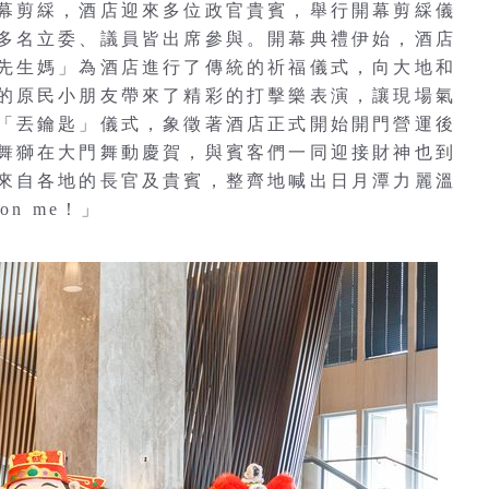
幕剪綵，酒店迎來多位政官貴賓，舉行開幕剪綵儀
多名立委、議員皆出席參與。開幕典禮伊始，酒店
先生媽」為酒店進行了傳統的祈福儀式，向大地和
的原民小朋友帶來了精彩的打擊樂表演，讓現場氣
「丟鑰匙」儀式，象徵著酒店正式開始開門營運後
舞獅在大門舞動慶賀，與賓客們一同迎接財神也到
來自各地的長官及貴賓，整齊地喊出日月潭力麗溫
n me！」