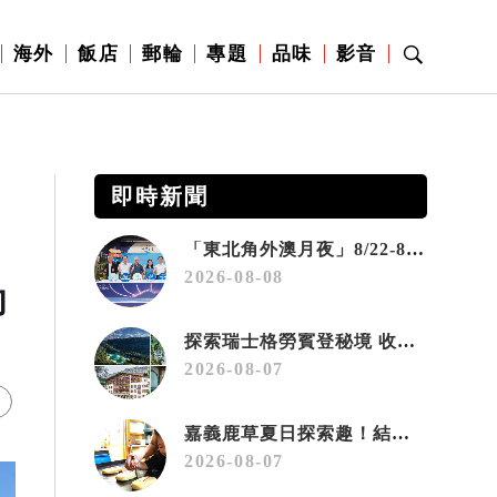
海外
飯店
郵輪
專題
品味
影音
即時新聞
「東北角外澳月夜」8/22-8/23浪漫登場 串聯五漁村、音樂、市集、火舞與慢旅共度夏夜
2026-08-08
向
探索瑞士格勞賓登秘境 收藏六種阿爾卑斯夏日療癒之旅
2026-08-07
嘉義鹿草夏日探索趣！結合科學、農場與自然的親子小旅行
2026-08-07