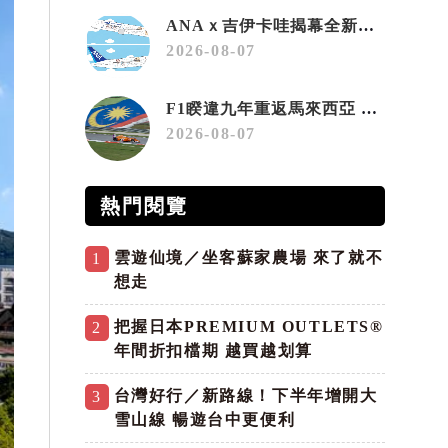
ANAｘ吉伊卡哇揭幕全新彩繪機「Chiikawa JET」
2026-08-07
F1睽違九年重返馬來西亞 三大國際賽事打造10月運動旅遊熱潮 賽車、自行車、路跑同週登場
2026-08-07
熱門閱覽
雲遊仙境／坐客蘇家農場 來了就不
1
想走
把握日本PREMIUM OUTLETS®
2
年間折扣檔期 越買越划算
台灣好行／新路線！下半年增開大
3
雪山線 暢遊台中更便利