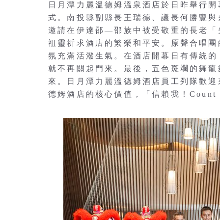
日月潭力麗溫德姆溫泉酒店於日昨舉行開
式。南投縣副縣長王瑞德、議長何勝豐與
邀請在伊達邵—邵族中被受敬重的長老「
祖靈祈求酒店的繁榮和平安。原聲合唱團
氛充滿活潑生氣。在酒店開幕日有傳統的
就不再關起門來。最後，五色斑斕的舞龍
來。日月潭力麗溫德姆酒店員工列隊歡迎
德姆酒店的核心價值，「信賴我！Count o