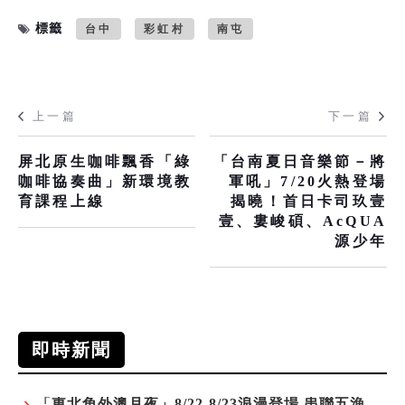
標籤
台中
彩虹村
南屯
上一篇
下一篇
屏北原生咖啡飄香「綠
「台南夏日音樂節－將
咖啡協奏曲」新環境教
軍吼」7/20火熱登場
育課程上線
揭曉！首日卡司玖壹
壹、婁峻碩、AcQUA
源少年
即時新聞
「東北角外澳月夜」8/22-8/23浪漫登場 串聯五漁村、音樂、市集、火舞與慢旅共度夏夜