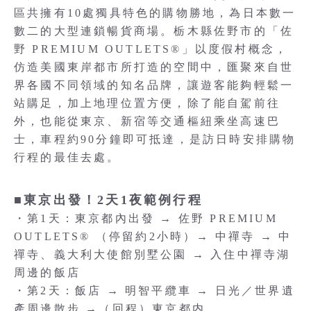
區共擁有10處獨具特色的購物勝地，為日本數一
數二的大型連鎖暢貨商場。栃木縣佐野市的「佐
野 PREMIUM OUTLETS®」以度假村概念，
仿造美國東岸都市所打造的空間中，匯聚來自世
界各國不同領域的知名品牌，讓遊客能夠輕鬆一
站購足，加上地理位置方便，除了能自駕前往
外，也能從東京、新宿等交通樞紐乘坐高速巴
士，車程約90分鐘即可抵達，是訪日時安排購物
行程的最佳去處。
■東京出發！2天1夜範例行程
・第1天：東京都內出發 → 佐野 PREMIUM
OUTLETS® （停留約2小時）→ 中禪寺 → 中
禪寺、義大利大使館別墅公園 → 入住中禪寺湖
周邊的飯店
・第2天：飯店 → 明智平纜車 → 日光／世界遺
產周邊散步 →（回程）東京都内