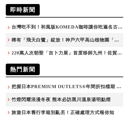
即時新聞
台灣吃不到！和風版KOMEDA咖啡讓你吃遍名古屋在地美食
稀有「飛天白鷺」綻放！神戶六甲高山植物園「鷺草」珍貴現身
220萬人次朝聖「吉卜力展」首度移師九州！佐賀站早鳥平日套票8/10搶先開賣
熱門新聞
把握日本PREMIUM OUTLETS®年間折扣檔期 越買越划算
竹燈閃耀浪漫冬夜 熊本必訪黑川溫泉湯明點燈
旅遊日本舊行李箱別亂丟！正確處理方式報你知