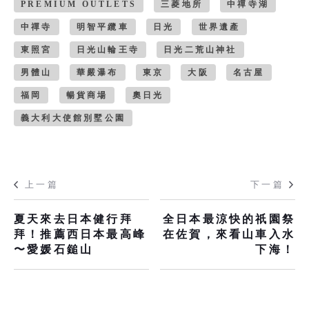
PREMIUM OUTLETS
三菱地所
中禪寺湖
中禪寺
明智平纜車
日光
世界遺產
東照宮
日光山輪王寺
日光二荒山神社
男體山
華嚴瀑布
東京
大阪
名古屋
福岡
暢貨商場
奧日光
義大利大使館別墅公園
上一篇
下一篇
夏天來去日本健行拜
全日本最涼快的祇園祭
拜！推薦西日本最高峰
在佐賀，來看山車入水
〜愛媛石鎚山
下海！