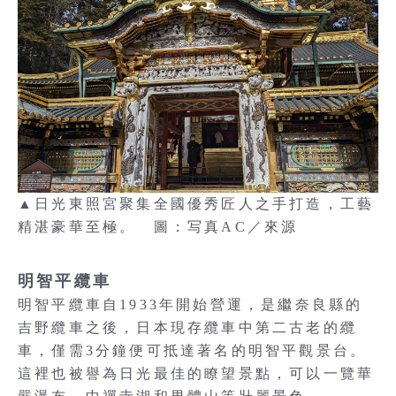
▲日光東照宮聚集全國優秀匠人之手打造，工藝
精湛豪華至極。 圖：写真AC／來源
明智平纜車
明智平纜車自1933年開始營運，是繼奈良縣的
吉野纜車之後，日本現存纜車中第二古老的纜
車，僅需3分鐘便可抵達著名的明智平觀景台。
這裡也被譽為日光最佳的瞭望景點，可以一覽華