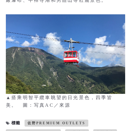
嚴瀑布、中禪寺湖和男體山等壯麗景色。
▲搭乘明智平纜車眺望的日光景色，四季皆
美。 圖：写真AC／來源
標籤
佐野PREMIUM OUTLETS