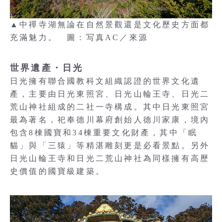
▲中禪寺湖無論在自然景觀還是文化歷史方面都
充滿魅力。 圖：写真AC／來源
世界遺產・日光
日光擁有聯合國教科文組織認證的世界文化遺
產，主要由日光東照宮、日光山輪王寺、日光二
荒山神社組成的二社一寺構成。其中日光東照宮
最為著名，祀奉德川幕府創始人德川家康，境內
包含8棟國寶和34棟重要文化財產，其中「眠
貓」與「三猿」等精湛雕刻更是必看景點。另外
日光山輪王寺和日光二荒山神社為同樣擁有高歷
史價值的國寶級建築。