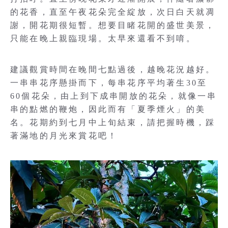
的花香，直至午夜花朵完全綻放，次日白天就凋
謝，開花期很短暫。想要目睹花開的盛世美景，
只能在晚上親臨現場。太早來還看不到唷。
建議觀賞時間在晚間七點過後，越晚花況越好。
一串串花序懸掛而下，每串花序平均著生30至
60個花朵，由上到下成串開放的花朵，就像一串
串的點燃的鞭炮，因此而有「夏季煙火」的美
名。花期約到七月中上旬結束，請把握時機，踩
著滿地的月光來賞花吧！