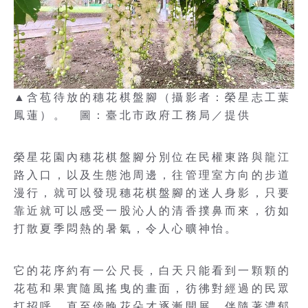
▲含苞待放的穗花棋盤腳（攝影者：榮星志工葉
鳳蓮）。 圖：臺北市政府工務局／提供
榮星花園內穗花棋盤腳分別位在民權東路與龍江
路入口，以及生態池周邊，往管理室方向的步道
漫行，就可以發現穗花棋盤腳的迷人身影，只要
靠近就可以感受一股沁人的清香撲鼻而來，彷如
打散夏季悶熱的暑氣，令人心曠神怡。
它的花序約有一公尺長，白天只能看到一顆顆的
花苞和果實隨風搖曳的畫面，彷彿對經過的民眾
打招呼。直至傍晚花朵才逐漸開展，伴隨著濃郁