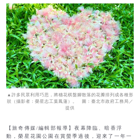
▲許多民眾利用巧思，將穗花棋盤腳散落的花瓣排列成各種形
狀（攝影者：榮星志工葉鳳蓮）。 圖：臺北市政府工務局／
提供
【旅奇傳媒/編輯部報導】夜幕降臨、暗香浮
動，榮星花園公園在賞螢季過後，迎來了一年一