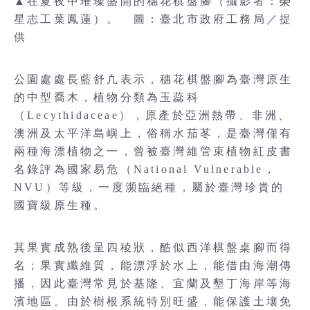
▲在夏夜中璀璨盛開的穗花棋盤腳（攝影者：榮
星志工葉鳳蓮）。 圖：臺北市政府工務局／提
供
公園處處長藍舒凢表示，穗花棋盤腳為臺灣原生
的中型喬木，植物分類為玉蕊科
（Lecythidaceae），原產於亞洲熱帶、非洲、
澳洲及太平洋島嶼上，俗稱水茄苳，是臺灣僅有
兩種海漂植物之一，曾被臺灣維管束植物紅皮書
名錄評為國家易危（National Vulnerable，
NVU）等級，一度瀕臨絕種，屬於臺灣珍貴的
國寶級原生種。
其果實成熟後呈四稜狀，酷似西洋棋盤桌腳而得
名；果實纖維質，能漂浮於水上，能借由海潮傳
播，因此臺灣常見於基隆、宜蘭及墾丁海岸等海
濱地區。由於樹根系統特別旺盛，能保護土壤免