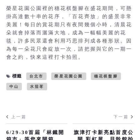
榮星花園公園裡的穗花棋盤腳在盛花期間，可懸
掛高達數十串的花序，「百花齊放」的盛景非常
美麗！每日的賞花期只有夜間幾個小時，清晨花
朵就會掉落而灑滿大地，成為一幅幅美麗的花
毯，許多民眾還會利用巧思排列成各種形狀。因
為每一朵花只會綻放一次，請把握與它的一期一
會之約，快來這裡打卡拍照。
標籤
台北市
榮星花園公園
穗花棋盤腳
中山
水茄苳
上一篇
下一篇
6/29-30首屆「林鐵開
旗津打卡新亮點首度公
箱市」等您來開箱
開 彩虹屋、貝殼館拍