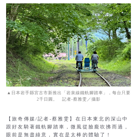
▲日本岩手縣宮古市新推出「岩泉線鐵軌腳踏車」，每台只要
2千日圓。 記者-蔡雅雯／攝影
【旅奇傳媒/記者-蔡雅雯】在日本東北的深山中
跟好友騎著鐵軌腳踏車，微風從臉龐吹拂而過，
眼前是無盡綠意，實在是太棒的體驗了！