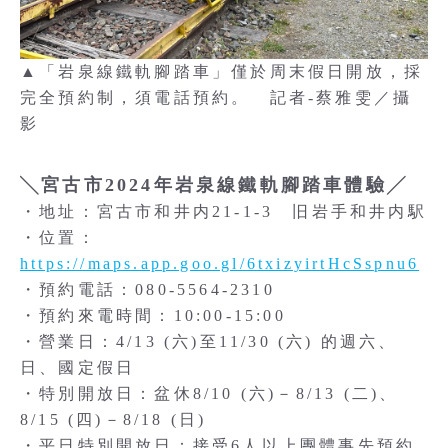
▲「岩泉線鐵軌腳踏車」僅於周末假日開放，採
完全預約制，須電話預約。 記者-蔡雅雯／攝
影
╲宮古市2024年岩泉線鐵軌腳踏車體驗╱
・地址：宮古市和井内21-1-3 旧岩手和井内駅
・位置：
https://maps.app.goo.gl/6txizyirtHcSspnu6
・預約電話：080-5564-2310
・預約來電時間：10:00-15:00
・營業日：4/13 (六)至11/30 (六) 的週六、
日、國定假日
・特別開放日：盆休8/10 (六)－8/13 (二)、
8/15 (四)－8/18 (日)
・平日特別開放日：接受6人以上團體事先預約