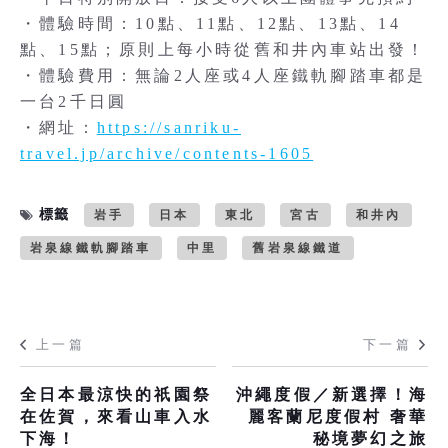
・體驗時間：10點、11點、12點、13點、14
點、15點；原則上每小時從舊和井內車站出發！
・體驗費用：無論2人座或4人座鐵軌腳踏車都是
一台2千日圓
・網址：
https://sanriku-
travel.jp/archive/contents-1605
標籤
岩手
日本
東北
宮古
和井內
岩泉線鐵軌腳踏車
中里
舊岩泉線鐵道
上一篇
下一篇
全日本最涼快的祇園祭
沖繩度假／新選擇！海
在佐賀，來看山車入水
麗客蘭尼度假村 奢華
下海！
秘境夢幻之旅