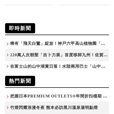
即時新聞
稀有「飛天白鷺」綻放！神戶六甲高山植物園「鷺草」珍貴現身
220萬人次朝聖「吉卜力展」首度移師九州！佐賀站早鳥平日套票8/10搶先開賣
在富士山的山中湖賞日落！水陸兩用巴士「山中湖的河馬」暑假加開夕陽班次
熱門新聞
把握日本PREMIUM OUTLETS®年間折扣檔期 越買越划算
竹燈閃耀浪漫冬夜 熊本必訪黑川溫泉湯明點燈