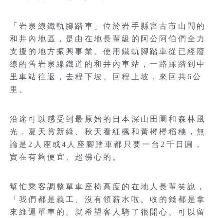
「岩泉線鐵軌腳踏車」位於岩手縣宮古市山間的
和井內地區，是由在地長輩級的阿公阿伯們全力
支援的地方振興事業。使用鐵軌腳踏車從已經廢
線的舊岩泉線鐵道的和井內車站，一路踩踏到中
里車站往返，去程下坡、回程上坡，來回共6公
里。
沿途可以感受到最原始的日本深山田園和森林風
光，夏天賞新綠、秋天看紅楓和黃橙橙稻穗，無
論是2人座或4人座腳踏車都只要一台2千日圓，
實在有夠便宜、超佛心的。
幫忙乘客調整單車座椅高度的在地人長輩笑說，
「我們都是義工、沒有領薪水啦。收的錢都是拿
來維運單車的。就希望客人騎了很開心、可以留