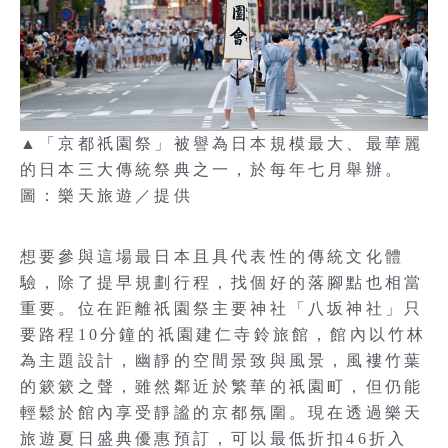
▲「京都祇園祭」被譽為日本規模最大、最華麗
的日本三大傳統祭典之一，於每年七月舉辦。
圖：樂天旅遊／提供
想要參與這場最日本且具代表性的傳統文化體
驗，除了提早規劃行程，找個好的落腳點也相當
重要。位在距離祇園祭主要神社「八坂神社」只
要路程10分鐘的祇園建仁寺鈴旅館，館內以竹林
為主題設計，幽靜的空間景致與風景，風褸竹葉
的簌簌之聲，雖然鄰近於繁華的祇園町，但仍能
輕鬆於館內享受靜謐的京都氛圍。現在透過樂天
旅遊夏日盛典優惠預訂，可以最低折扣46折入