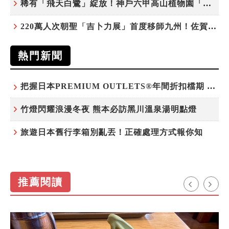
稀有「飛天白鷺」綻放！神戶六甲高山植物園「鷺草」珍貴現身
220萬人次朝聖「吉卜力展」首度移師九州！佐賀站早鳥平日套票8/10搶先開賣
熱門新聞
把握日本PREMIUM OUTLETS®年間折扣檔期 越買越划算
竹燈閃耀浪漫冬夜 熊本必訪黑川溫泉湯明點燈
旅遊日本舊行李箱別亂丟！正確處理方式報你知
推薦閱讀