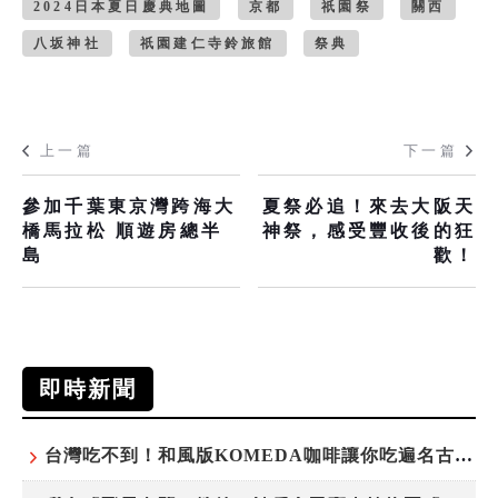
2024日本夏日慶典地圖
京都
祇園祭
關西
八坂神社
祇園建仁寺鈴旅館
祭典
上一篇
下一篇
參加千葉東京灣跨海大
夏祭必追！來去大阪天
橋馬拉松 順遊房總半
神祭，感受豐收後的狂
島
歡！
即時新聞
台灣吃不到！和風版KOMEDA咖啡讓你吃遍名古屋在地美食