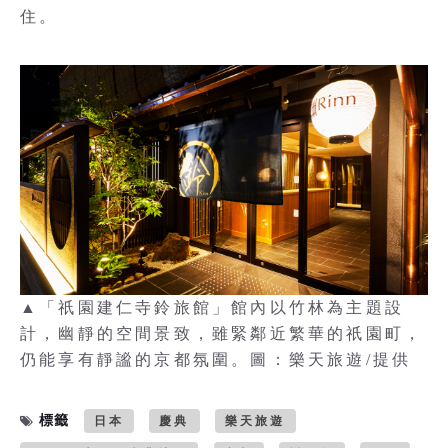
住。
▲「祇園建仁寺鈴旅館」館內以竹林為主題設
計，幽靜的空間景致，雖緊鄰近繁華的祇園町，
仍能享有靜謐的京都氛圍。圖：樂天旅遊/提供
標籤
日本
慶典
樂天旅遊