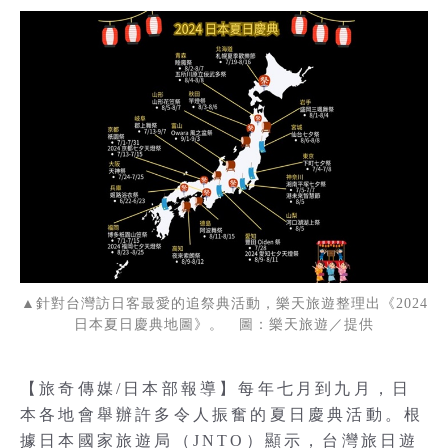
▲針對台灣訪日客最愛的追祭典活動，樂天旅遊整理出《2024
日本夏日慶典地圖》。 圖：樂天旅遊／提供
【旅奇傳媒/日本部報導】每年七月到九月，日
本各地會舉辦許多令人振奮的夏日慶典活動。根
據日本國家旅遊局（JNTO）顯示，台灣旅日遊