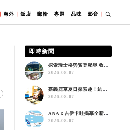
海外
飯店
郵輪
專題
品味
影音
即時新聞
探索瑞士格勞賓登秘境 收藏六種阿爾卑斯夏日療癒之旅
2026-08-07
嘉義鹿草夏日探索趣！結合科學、農場與自然的親子小旅行
2026-08-07
ANAｘ吉伊卡哇揭幕全新彩繪機「Chiikawa JET」
2026-08-07