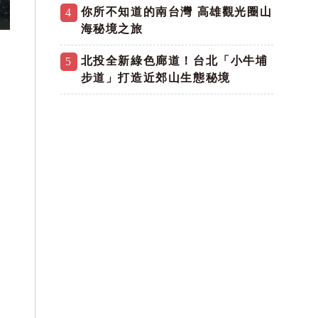
你所不知道的南台灣 高雄觀光圈山
4
海秘境之旅
北投全新綠色廊道！台北「小牛埔
5
步道」打造近郊山生態秘境