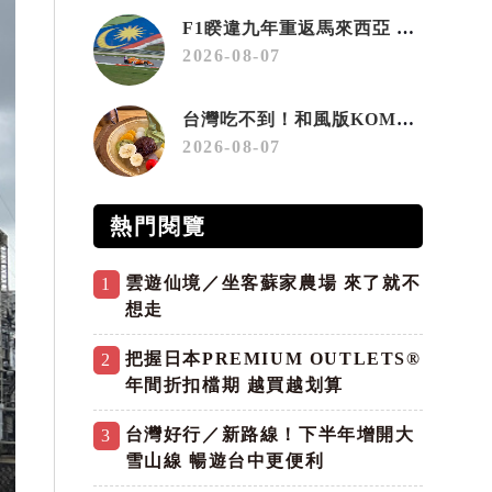
F1睽違九年重返馬來西亞 三大國際賽事打造10月運動旅遊熱潮 賽車、自行車、路跑同週登場
2026-08-07
台灣吃不到！和風版KOMEDA咖啡讓你吃遍名古屋在地美食
2026-08-07
熱門閱覽
雲遊仙境／坐客蘇家農場 來了就不
1
想走
把握日本PREMIUM OUTLETS®
2
年間折扣檔期 越買越划算
台灣好行／新路線！下半年增開大
3
雪山線 暢遊台中更便利