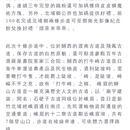
偶，連續三年完登的鐵粉還可加碼獲得皮皮獅魔
術方塊。另外，北埔鄉公所也加碼提供好禮，前
100名完成北埔鄉兩條步道可至鄧南光影像紀念
館兌換好禮「擂茶米乖乖」。
此次十條步道中，位於關西的渡南古道及飛鳳古
道，保存古道的自然原貌，還可順道參觀百年古
厝羅屋書院客家三合院；關西的打牛崎古道昔日
靠牛車運送農產品及民生物資，遇到陡坡時，需
要鞭打牛隻，才能爬上陡坡，「崎」是陡坡、崎
嶇不平之意，故有「打牛崎」之稱。 峨眉的獅
山古道是一條充滿歷史人文的古道，以「廟宇建
築」聞名；石硬子古道同樣位於峨眉，昔日是新
竹北埔經峨眉通往南庄，先民運輸物資與遷徙的
交通要道；峨眉的十二寮古道鄰近峨眉湖，共有
7個登山口，步道在稜線串連，可依體力選擇路
線。