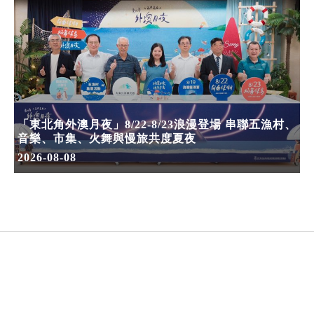
「東北角外澳月夜」8/22-8/23浪漫登場 串聯五漁村、
音樂、市集、火舞與慢旅共度夏夜
2026-08-08