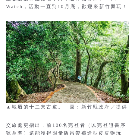
Watch，活動一直到10月底，歡迎來新竹縣玩！
▲峨眉的十二寮古道。 圖：新竹縣政府／提供
交旅處更指出，前100名完登者（以完登證書序
號為準）還能獲得限量版吊帶褲造型皮皮獅玩