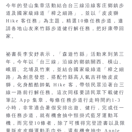
今年的登山集章活動結合台三線沿線客庄鄉鎮步
道及國家級綠道「樟之細路」，並以「皮皮獅
Hike 客任務」為主題，精選10條任務步道，邀
請各地山友來竹縣步道健行解任務，把好康帶回
家。
祕書長李安妤表示，「森遊竹縣」活動來到第三
年，今年以「台三線」沿線的鄉鎮關西、橫山、
峨眉、北埔及竹東，並結合國家級綠道「樟之細
路」為創意發想，搭配竹縣高人氣吉祥物皮皮
獅，化身酷酷帥氣 Hike 客，帶領民眾沿著台三
線一路前行解任務。這次同樣要請民眾下載健行
筆記 App 集章，每條任務步道行走時間約1-3
小時，非常適合暑假安排出遊、健行，完成任一
條任務步道，就有機會抽中頸掛式藍牙運動耳
機，而完登10條者，除了可獲得完登證書以及限
量版皮皮獅運動毛巾外，還有機會抽中 Apple