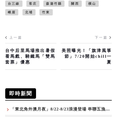
台三線
客庄
森遊竹縣
關西
橫山
峨眉
北埔
竹東
上一篇
下一篇
台中后里馬場推出暑假
美照曝光！「旗津風箏
看馬戲、騎鐵馬「雙馬
節」7/20開始chill一
套票」優惠
夏
即時新聞
「東北角外澳月夜」8/22-8/23浪漫登場 串聯五漁村、音樂、市集、火舞與慢旅共度夏夜