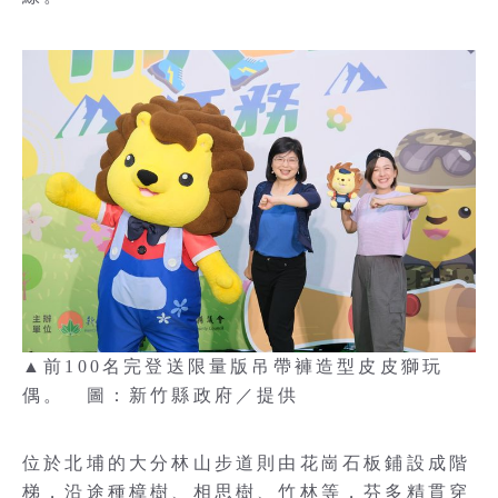
▲前100名完登送限量版吊帶褲造型皮皮獅玩
偶。 圖：新竹縣政府／提供
位於北埔的大分林山步道則由花崗石板鋪設成階
梯，沿途種樟樹、相思樹、竹林等，芬多精貫穿