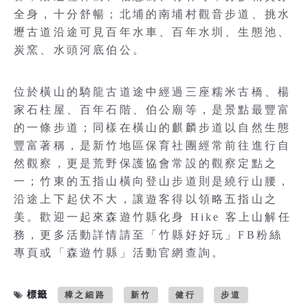
全身，十分舒暢；北埔的南埔村觀音步道、挑水
壢古道沿途可見百年水車、百年水圳、生態池、
炭窯、水頭河底伯公。
位於橫山的騎龍古道途中經過三座糯米古橋、楊
家石柱屋、百年石階、伯公廟等，是景點最豐富
的一條步道；同樣在橫山的麒麟步道以自然生態
豐富著稱，是新竹地區保育社團經常前往進行自
然觀察，更是荒野保護協會常設的觀察定點之
一；竹東的五指山橫向登山步道則是繞行山腰，
沿途上下起伏不大，讓遊客得以領略五指山之
美。歡迎一起來森遊竹縣化身 Hike 客上山解任
務，更多活動詳情請至「竹縣好好玩」FB粉絲
專頁或「森遊竹縣」活動官網查詢。
標籤
樟之細路
新竹
健行
步道