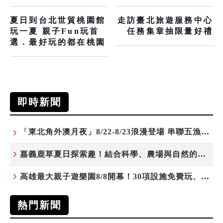
夏日到台北世貿桃園館
走訪臺北旅遊服務中心
玩一夏 親子Fun玩首
任務集章抽限量好禮
選．最好玩的都在桃園
即時新聞
「東北角外澳月夜」8/22-8/23浪漫登場 串聯五漁村、音樂、市集、火舞與慢旅共度夏夜
嘉義鹿草夏日探索趣！結合科學、農場與自然的親子小旅行
高雄最大親子遊樂園8/8開幕！30項設施免費玩、YOYO家族嗨翻暑假
熱門新聞