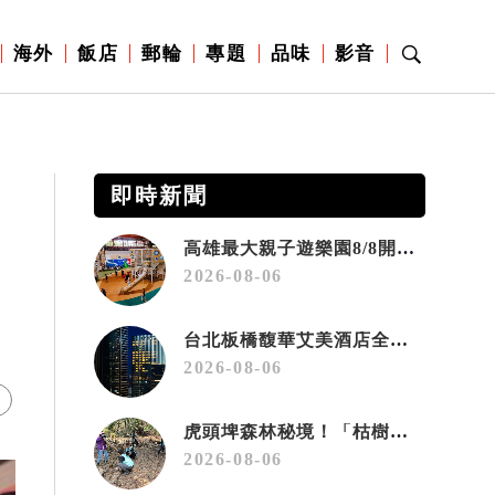
海外
飯店
郵輪
專題
品味
影音
即時新聞
高雄最大親子遊樂園8/8開幕！30項設施免費玩、YOYO家族嗨翻暑假
2026-08-06
台北板橋馥華艾美酒店全新開幕 感官藝術策展打造旅居新風格
2026-08-06
虎頭埤森林秘境！「枯樹籬步道」生態復育有成 走進大自然生命教室
2026-08-06