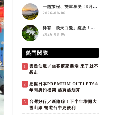
一趟旅程、雙重享受！9月住宿合歡山 順遊奧萬大10元優惠入園
2026-08-06
稀有「飛天白鷺」綻放！神戶六甲高山植物園「鷺草」珍貴現身
2026-08-06
熱門閱覽
雲遊仙境／坐客蘇家農場 來了就不
1
想走
把握日本PREMIUM OUTLETS®
2
年間折扣檔期 越買越划算
台灣好行／新路線！下半年增開大
3
雪山線 暢遊台中更便利