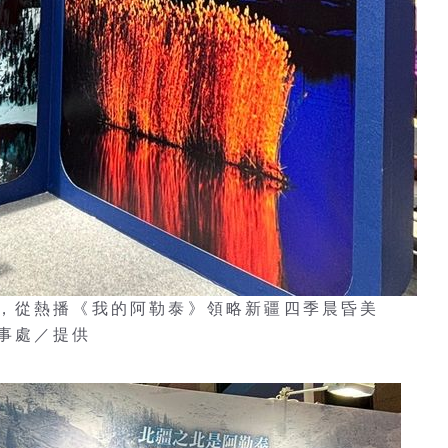
，從熱播《我的阿勒泰》領略新疆四季晨昏美
事處／提供