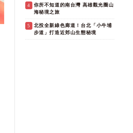
你所不知道的南台灣 高雄觀光圈山
4
海秘境之旅
北投全新綠色廊道！台北「小牛埔
5
步道」打造近郊山生態秘境