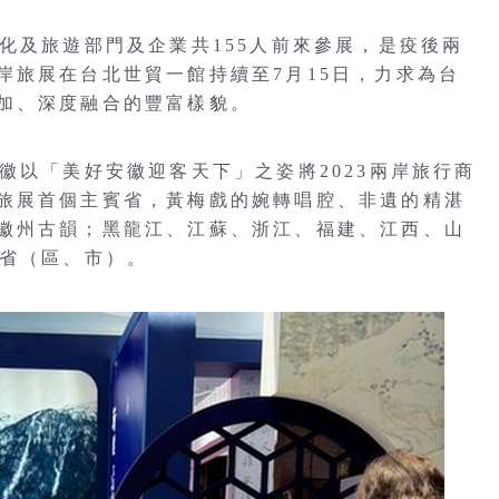
化及旅遊部門及企業共155人前來參展，是疫後兩
岸旅展在台北世貿一館持續至7月15日，力求為台
加、深度融合的豐富樣貌。
徽以「美好安徽迎客天下」之姿將2023兩岸旅行商
旅展首個主賓省，黃梅戲的婉轉唱腔、非遺的精湛
徽州古韻；黑龍江、江蘇、浙江、福建、江西、山
個省（區、市）。