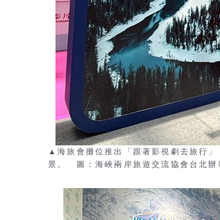
▲海旅會攤位推出「跟著影視劇去旅行」
景。 圖：海峽兩岸旅遊交流協會台北辦