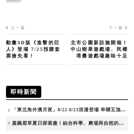
上一篇
下一篇
動畫3D版《進擊的巨
北市公園新設施開箱！
人》登場 7/25預購套
中山樹果遊戲場、民權
票搶先看！
塔臺遊戲場趣味十足
即時新聞
「東北角外澳月夜」8/22-8/23浪漫登場 串聯五漁村、音樂、市集、火舞與慢旅共度夏夜
嘉義鹿草夏日探索趣！結合科學、農場與自然的親子小旅行