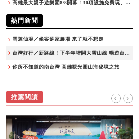
高雄最大親子遊樂園8/8開幕！30項設施免費玩、YOYO家族嗨翻暑假
熱門新聞
雲遊仙境／坐客蘇家農場 來了就不想走
台灣好行／新路線！下半年增開大雪山線 暢遊台中更便利
你所不知道的南台灣 高雄觀光圈山海秘境之旅
推薦閱讀