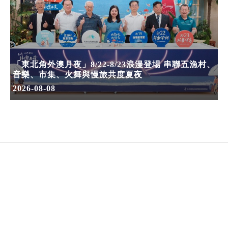
「東北角外澳月夜」8/22-8/23浪漫登場 串聯五漁村、
音樂、市集、火舞與慢旅共度夏夜
2026-08-08