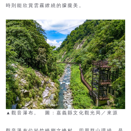
時則能欣賞雲霧繚繞的朦朧美。
▲觀音瀑布。 圖：嘉義縣文化觀光局／來源
觀音瀑布位於竹崎鄉文峰村，四周群山環繞，是