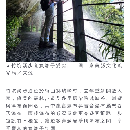
▲竹坑溪步道負離子滿點。 圖：嘉義縣文化觀
光局／來源
竹坑溪步道位於梅山鄉瑞峰村，去年重新開放入
園，優美的森林步道及多座橋梁跨越峽谷、峭壁
與瀑布而聞名，其中龍宮瀑布與雷音瀑布屬懸谷
形瀑布，雨後瀑布的傾瀉景象更令遊客驚艷，步
道設有木棧道，讓遊客穿越岩壁與瀑布之間，享
受豐富的負離子氛圍。