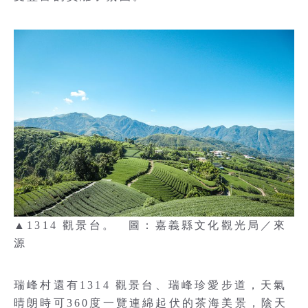
▲1314 觀景台。 圖：嘉義縣文化觀光局／來
源
瑞峰村還有1314 觀景台、瑞峰珍愛步道，天氣
晴朗時可360度一覽連綿起伏的茶海美景，陰天