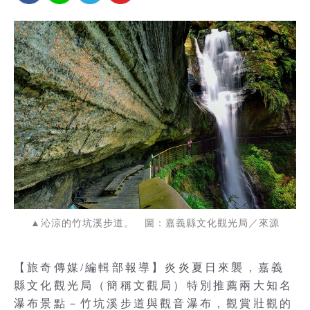
▲沁涼的竹坑溪步道。 圖：嘉義縣文化觀光局／來源
【旅奇傳媒/編輯部報導】炎炎夏日來襲，嘉義
縣文化觀光局（簡稱文觀局）特別推薦兩大知名
瀑布景點－竹坑溪步道與觀音瀑布，觀賞壯觀的