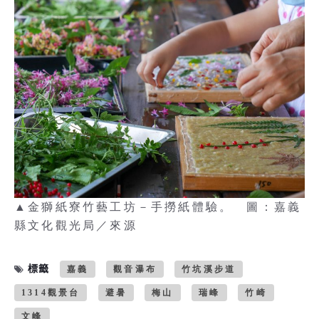
▲金獅紙寮竹藝工坊－手撈紙體驗。 圖：嘉義
縣文化觀光局／來源
標籤
嘉義
觀音瀑布
竹坑溪步道
1314觀景台
避暑
梅山
瑞峰
竹崎
文峰