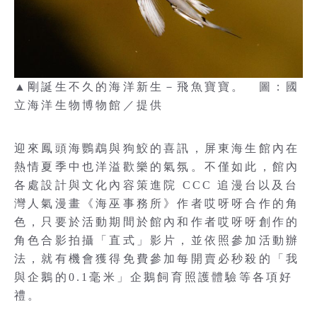
▲剛誕生不久的海洋新生－飛魚寶寶。 圖：國
立海洋生物博物館／提供
迎來鳳頭海鸚鵡與狗鮫的喜訊，屏東海生館內在
熱情夏季中也洋溢歡樂的氣氛。不僅如此，館內
各處設計與文化內容策進院 CCC 追漫台以及台
灣人氣漫畫《海巫事務所》作者哎呀呀合作的角
色，只要於活動期間於館內和作者哎呀呀創作的
角色合影拍攝「直式」影片，並依照參加活動辦
法，就有機會獲得免費參加每開賣必秒殺的「我
與企鵝的0.1毫米」企鵝飼育照護體驗等各項好
禮。