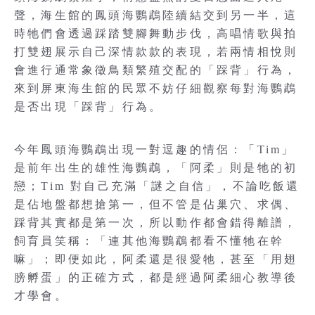
聲，海生館的鳳頭海鸚鵡陸續結交到另一半，這
時牠們會透過踩踏雙腳舞動步伐，高唱情歌與拍
打雙翅展示自己深情款款的表現，若兩情相悅則
會進行通常象徵鳥類繁殖交配的「踩背」行為，
來到屏東海生館的民眾不妨仔細觀察每對海鸚鵡
是否出現「踩背」行為。
今年鳳頭海鸚鵡出現一對逗趣的情侶：「Tim」
是前年出生的雄性海鸚鵡，「阿柔」則是牠的初
戀；Tim 對自己充滿「謎之自信」，不論吃飯還
是佔地盤都想搶第一，但不管是佔巢穴、求偶、
踩背其實都是第一次，所以動作都會錯得離譜，
飼育員笑稱：「連其他海鸚鵡都看不懂牠在幹
嘛」；即便如此，阿柔還是很愛牠，甚至「用翅
膀孵蛋」的正確方式，都是經過阿柔細心教導後
才學會。