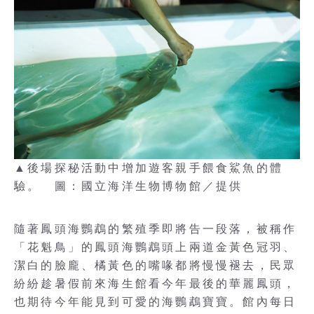
▲後場探秘活動中增加遊客親手餵食鯊魚的體
驗。 圖：國立海洋生物博物館／提供
隨著鳳頭海鸚鵡的繁殖季即將告一段落，被稱作
「花魁鳥」的鳳頭海鸚鵡頭上兩道金黃色冠羽、
潔白的臉龐、橘黃色的嘴喙都將慢慢褪去，民眾
紛紛趁暑假前來海生館看今年最後的華麗鳳頭，
也期待今年能見到可愛的海鸚鵡寶寶。館內每日