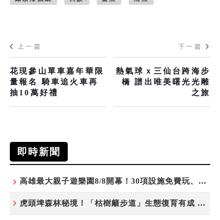
上一篇
下一篇
花現參山單車嘉年華限
熱氣球ｘ三仙台跨海步
量報名 騎車追火車再
橋 譜出唯美曙光光雕
抽10萬好禮
之旅
即時新聞
高雄最大親子遊樂園8/8開幕！30項設施免費玩、YOYO家族嗨翻暑假
虎頭埤森林秘境！「枯樹籬步道」生態復育有成 走進大自然生命教室