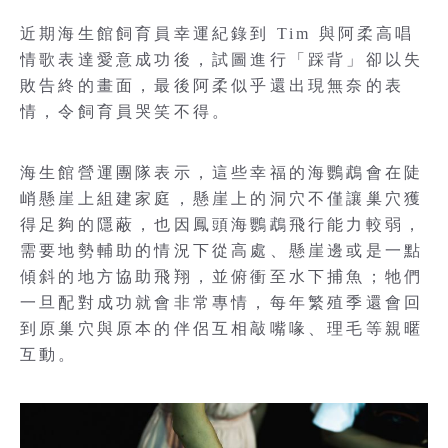
近期海生館飼育員幸運紀錄到 Tim 與阿柔高唱
情歌表達愛意成功後，試圖進行「踩背」卻以失
敗告終的畫面，最後阿柔似乎還出現無奈的表
情，令飼育員哭笑不得。
海生館營運團隊表示，這些幸福的海鸚鵡會在陡
峭懸崖上組建家庭，懸崖上的洞穴不僅讓巢穴獲
得足夠的隱蔽，也因鳳頭海鸚鵡飛行能力較弱，
需要地勢輔助的情況下從高處、懸崖邊或是一點
傾斜的地方協助飛翔，並俯衝至水下捕魚；牠們
一旦配對成功就會非常專情，每年繁殖季還會回
到原巢穴與原本的伴侶互相敲嘴喙、理毛等親暱
互動。