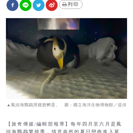
列印
▲鳳頭海鸚鵡用翅膀孵蛋。 圖：國立海洋生物博物館／提供
【旅奇傳媒/編輯部報導】每年四月至六月是鳳
頭海鸚鵡繁殖季，情意盎然的夏日戀曲進入尾