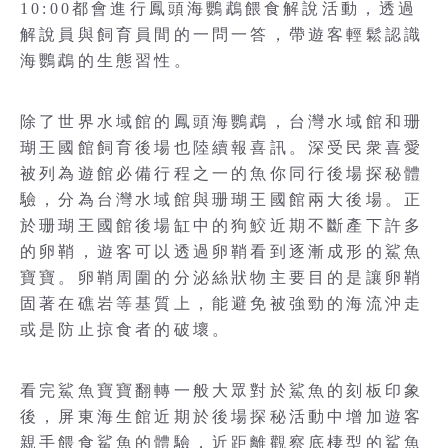
10:00都會進行鳳頭海鸚鵡餵食解說活動，透過
解說員與飼育員間的一問一答，帶遊客輕鬆認識
海鸚鵡的生態習性。
除了世界水域館的鳳頭海鸚鵡，台灣水域館和珊
瑚王國館飼育後場也陸續報喜訊。深受民衆喜愛
被列為遊館必備行程之一的魚你同行後場探秘體
驗，分為台灣水域館與珊瑚王國館兩大後場。正
於珊瑚王國館後場缸中的狗鮫近期不斷產下許多
的卵鞘，遊客可以透過卵鞘看到逐漸成形的鯊魚
寶寶。卵鞘周圍的分泌絲狀物主要目的是讓卵鞘
固著在礁岩等基質上，能避免被強勁的海流沖走
或是防止掠食者的破壞。
看完鯊魚寶寶翻轉一般大眾對於鯊魚的刻板印象
後，屏東海生館近期於後場探秘活動中增加遊客
親手餵食鯊魚的體驗，近距離觀察底棲型的鯊魚