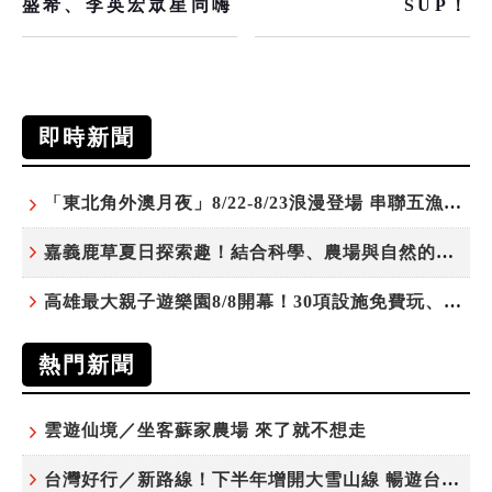
盛希、李英宏眾星同嗨
SUP！
即時新聞
「東北角外澳月夜」8/22-8/23浪漫登場 串聯五漁村、音樂、市集、火舞與慢旅共度夏夜
嘉義鹿草夏日探索趣！結合科學、農場與自然的親子小旅行
高雄最大親子遊樂園8/8開幕！30項設施免費玩、YOYO家族嗨翻暑假
熱門新聞
雲遊仙境／坐客蘇家農場 來了就不想走
台灣好行／新路線！下半年增開大雪山線 暢遊台中更便利