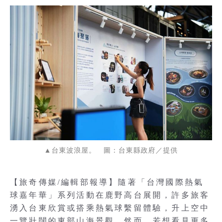
▲台東波浪屋。 圖：台東縣政府／提供
【旅奇傳媒/編輯部報導】隨著「台灣國際熱氣
球嘉年華」系列活動在鹿野高台展開，許多旅客
湧入台東欣賞或搭乘熱氣球繫留體驗，升上空中
一覽壯闊的東部山海景觀。然而，若想看見更多