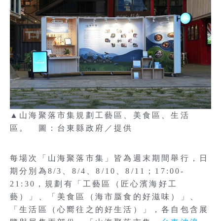
▲山海聚落市集規劃工藝區、美食區、生活
區。 圖：台東縣政府／提供
每場次「山海聚落市集」皆為週末期間舉行，日
期分別為8/3、8/4、8/10、8/11；17:00-
21:30，規劃有「工藝區（匠心濱海好工
藝）」、「美食區（海市蜃食的好滋味）」、
「生活區（心嚮往之的好生活）」，各自包含展