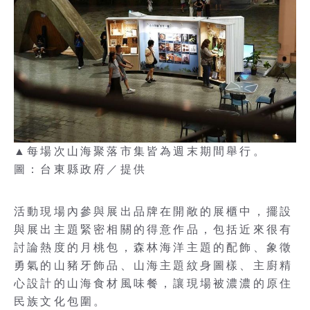
▲每場次山海聚落市集皆為週末期間舉行。
圖：台東縣政府／提供
活動現場內參與展出品牌在開敞的展櫃中，擺設
與展出主題緊密相關的得意作品，包括近來很有
討論熱度的月桃包，森林海洋主題的配飾、象徵
勇氣的山豬牙飾品、山海主題紋身圖樣、主廚精
心設計的山海食材風味餐，讓現場被濃濃的原住
民族文化包圍。