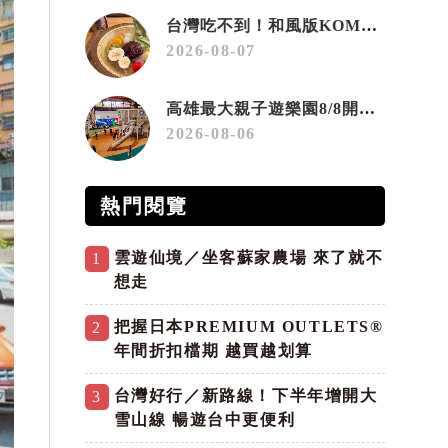
台灣吃不到！和風版KOMEDA咖啡讓你吃遍名古屋在地美食
2026-08-07
高雄最大親子遊樂園8/8開幕！30項設施免費玩、YOYO家族嗨翻暑假
2026-08-06
熱門閱覽
雲遊仙境／坐客蘇家農場 來了就不
1
想走
把握日本PREMIUM OUTLETS®
2
年間折扣檔期 越買越划算
台灣好行／新路線！下半年增開大
3
雪山線 暢遊台中更便利