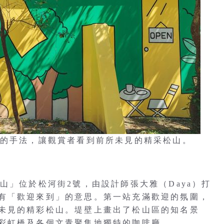
虛實交錯的手法，讓觀賞者看到前所未見的精采松山。
e 松山」位於松河街2號，由設計師張大雅（Daya）打
有「歡迎來到」的意思。第一站充滿歡迎的氛圍，
未見的精彩松山。堤壁上畫出了松山區的知名景
彩虹橋及各個文青聚集地獨特的咖啡廳。