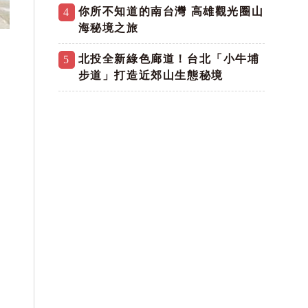
你所不知道的南台灣 高雄觀光圈山
4
海秘境之旅
北投全新綠色廊道！台北「小牛埔
5
步道」打造近郊山生態秘境