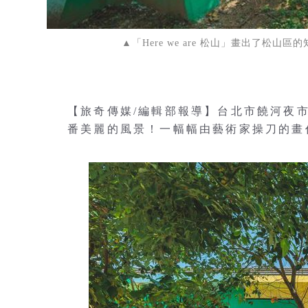
▲「Here we are 松山」畫出了
【旅奇傳媒/編輯部報導】台北市饒河夜
番美麗的風景！一幅幅由藝術家操刀的畫