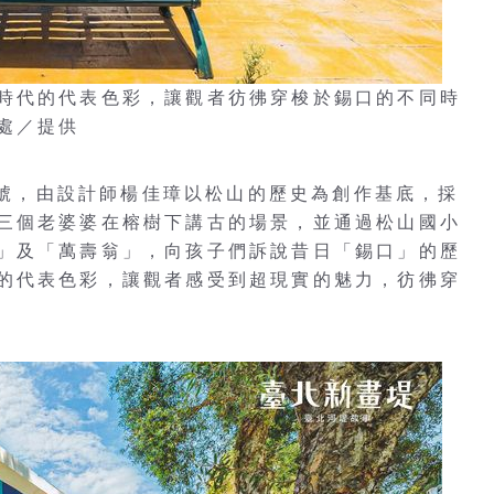
時代的代表色彩，讓觀者彷彿穿梭於錫口的不同時
處／提供
58號，由設計師楊佳璋以松山的歷史為創作基底，採
三個老婆婆在榕樹下講古的場景，並通過松山國小
」及「萬壽翁」，向孩子們訴說昔日「錫口」的歷
的代表色彩，讓觀者感受到超現實的魅力，彷彿穿