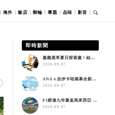
海外
飯店
郵輪
專題
品味
影音
即時新聞
嘉義鹿草夏日探索趣！結合科學、農場與自然的親子小旅行
2026-08-07
ANAｘ吉伊卡哇揭幕全新彩繪機「Chiikawa JET」
2026-08-07
F1睽違九年重返馬來西亞 三大國際賽事打造10月運動旅遊熱潮 賽車、自行車、路跑同週登場
2026-08-07