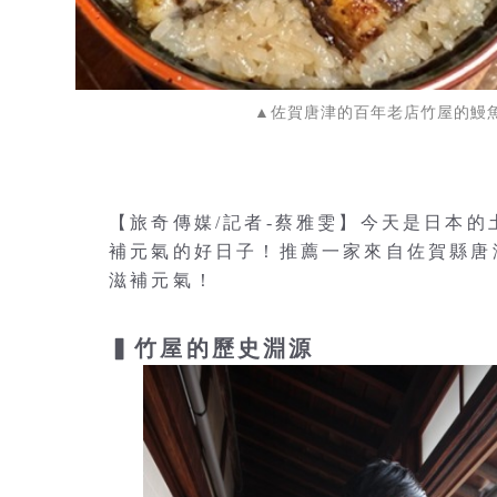
▲佐賀唐津的百年老店竹屋的鰻魚
【旅奇傳媒/記者-蔡雅雯】今天是日本
補元氣的好日子！推薦一家來自佐賀縣唐
滋補元氣！
▍竹屋的歷史淵源