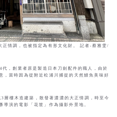
正情調，也被指定為有形文化財。 記者-蔡雅雯/
第4代，創業者原是製造日本刀劍配件的職人，由於
意，當時因為從附近松浦川捕捉的天然鰻魚美味好
建成3層樓木造建築，散發著濃濃的大正情調，時至今
彥導演的電影「花筐」作為攝影外景地。