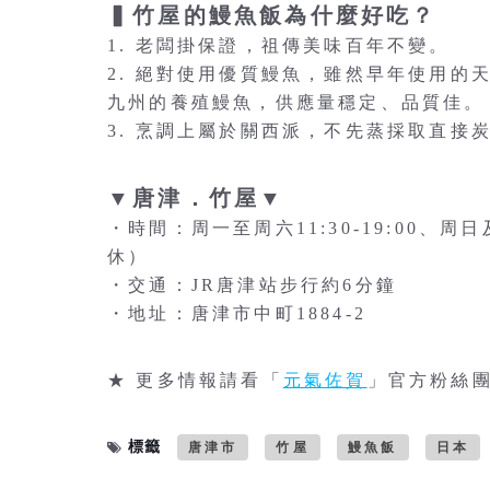
▍竹屋的鰻魚飯為什麼好吃？
1. 老闆掛保證，祖傳美味百年不變。
2. 絕對使用優質鰻魚，雖然早年使用
九州的養殖鰻魚，供應量穩定、品質佳。
3. 烹調上屬於關西派，不先蒸採取直接
▼唐津．竹屋▼
・時間：周一至周六11:30-19:00
休）
・交通：JR唐津站步行約6分鐘
・地址：唐津市中町1884-2
★ 更多情報請看「
元氣佐賀
」官方粉絲
標籤
唐津市
竹屋
鰻魚飯
日本