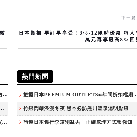
下一篇
輕鬆
日本賞楓 早訂早享受！8/8-12限時優惠 每人
萬元再享最高8%回
熱門新聞
台灣吃不到！和風版KOMEDA咖啡讓你吃遍名古屋在地美食
把握日本PREMIUM OU
白鷺」綻放！神戶六甲高山植物園「鷺草」珍貴現身
竹燈閃耀浪漫冬夜 熊本必訪黑川溫泉湯明點燈
220萬人次朝聖「吉卜力展」首度移師九州！佐賀站早鳥平日套票8/10搶先開賣
旅遊日本舊行李箱別亂丟！正確處理方式報你知