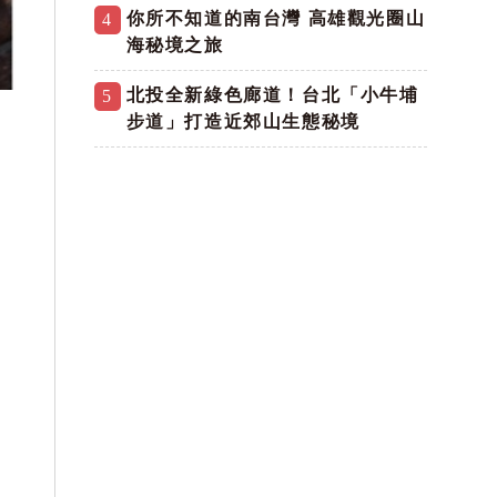
你所不知道的南台灣 高雄觀光圈山
4
海秘境之旅
北投全新綠色廊道！台北「小牛埔
5
步道」打造近郊山生態秘境