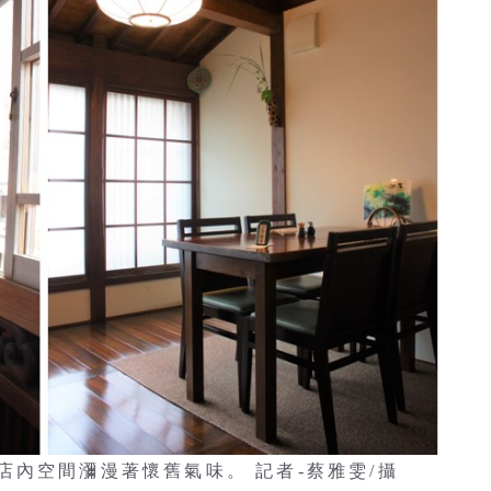
內空間瀰漫著懷舊氣味。 記者-蔡雅雯/攝