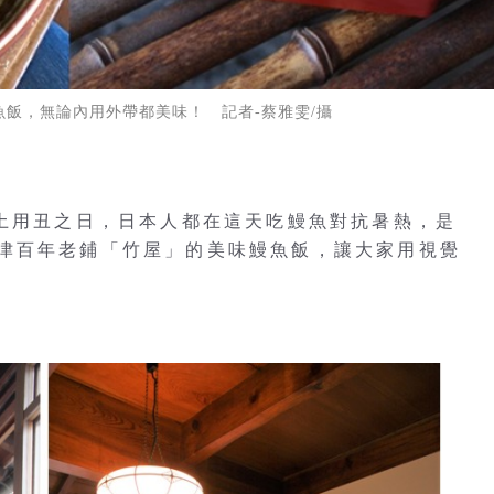
飯，無論內用外帶都美味！ 記者-蔡雅雯/攝
的土用丑之日，日本人都在這天吃鰻魚對抗暑熱，是
津百年老鋪「竹屋」的美味鰻魚飯，讓大家用視覺