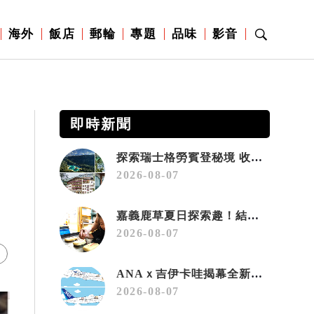
海外
飯店
郵輪
專題
品味
影音
即時新聞
探索瑞士格勞賓登秘境 收藏六種阿爾卑斯夏日療癒之旅
2026-08-07
嘉義鹿草夏日探索趣！結合科學、農場與自然的親子小旅行
2026-08-07
ANAｘ吉伊卡哇揭幕全新彩繪機「Chiikawa JET」
2026-08-07