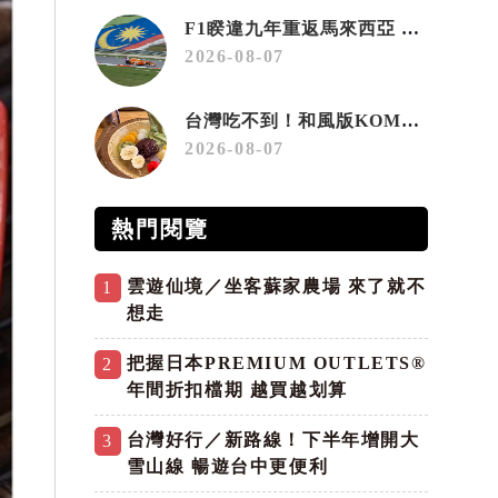
F1睽違九年重返馬來西亞 三大國際賽事打造10月運動旅遊熱潮 賽車、自行車、路跑同週登場
2026-08-07
台灣吃不到！和風版KOMEDA咖啡讓你吃遍名古屋在地美食
2026-08-07
熱門閱覽
雲遊仙境／坐客蘇家農場 來了就不
1
想走
把握日本PREMIUM OUTLETS®
2
年間折扣檔期 越買越划算
台灣好行／新路線！下半年增開大
3
雪山線 暢遊台中更便利