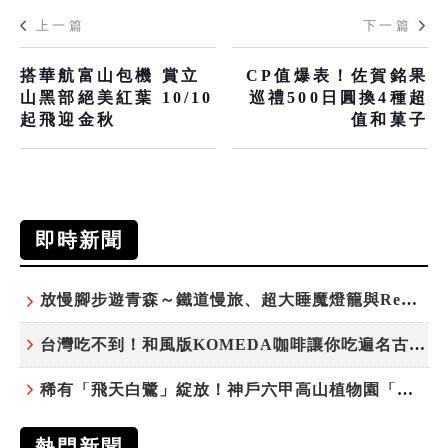
上一篇
下一篇
搭華航富山包機 賞立
CP值爆表！佐賀銘果
山黑部絕美紅葉 10/10
巡禮500日圓換4種超
起飛迎金秋
值和菓子
即時新聞
放慢腳步遊青森～鐵道慢旅、超大睡魔燈籠與ReLabo質感溫泉
台灣吃不到！和風版KOMEDA咖啡讓你吃遍名古屋在地美食
稀有「飛天白鷺」綻放！神戶六甲高山植物園「鷺草」珍貴現身
熱門新聞