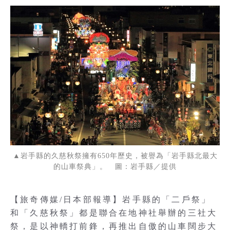
▲岩手縣的久慈秋祭擁有650年歷史，被譽為「岩手縣北最大
的山車祭典」。 圖：岩手縣／提供
【旅奇傳媒/日本部報導】岩手縣的「二戶祭」
和「久慈秋祭」都是聯合在地神社舉辦的三社大
祭，是以神轎打前鋒，再推出自傲的山車闊步大