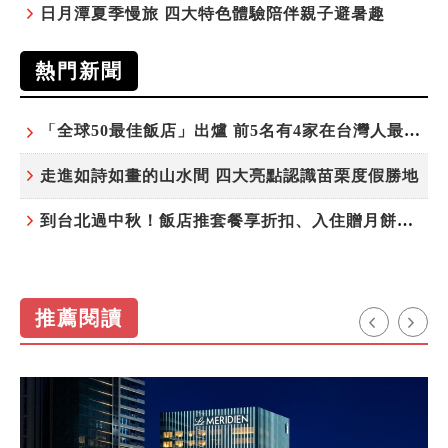
日月潭夏季慢旅 四大特色體驗陪伴親子避暑趣
熱門新聞
「全球50最佳飯店」出爐 前5名有4家在台灣人最常去的城市！
走進如詩如畫的山水間 四大亮點認識苗栗度假勝地
到台北過中秋！飯店推套餐享折扣、入住贈月餅禮盒
推薦閱讀