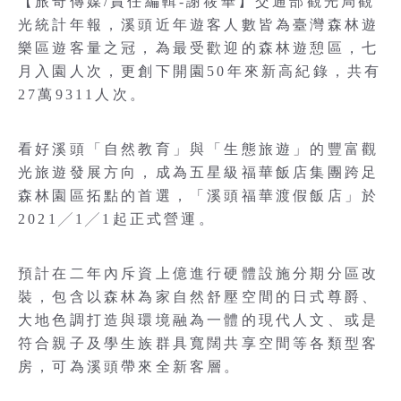
【旅奇傳媒/責任編輯-謝筱華】交通部觀光局觀
光統計年報，溪頭近年遊客人數皆為臺灣森林遊
樂區遊客量之冠，為最受歡迎的森林遊憩區，七
月入園人次，更創下開園50年來新高紀錄，共有
27萬9311人次。
看好溪頭「自然教育」與「生態旅遊」的豐富觀
光旅遊發展方向，成為五星級福華飯店集團跨足
森林園區拓點的首選，「溪頭福華渡假飯店」於
2021╱1╱1起正式營運。
預計在二年內斥資上億進行硬體設施分期分區改
裝，包含以森林為家自然舒壓空間的日式尊爵、
大地色調打造與環境融為一體的現代人文、或是
符合親子及學生族群具寬闊共享空間等各類型客
房，可為溪頭帶來全新客層。