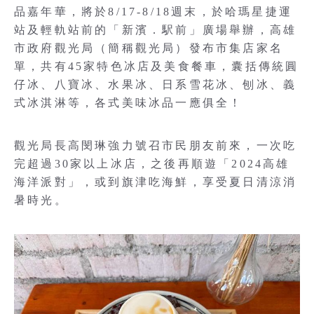
品嘉年華，將於8/17-8/18週末，於哈瑪星捷運
站及輕軌站前的「新濱．駅前」廣場舉辦，高雄
市政府觀光局（簡稱觀光局）發布市集店家名
單，共有45家特色冰店及美食餐車，囊括傳統圓
仔冰、八寶冰、水果冰、日系雪花冰、刨冰、義
式冰淇淋等，各式美味冰品一應俱全！
觀光局長高閔琳強力號召市民朋友前來，一次吃
完超過30家以上冰店，之後再順遊「2024高雄
海洋派對」，或到旗津吃海鮮，享受夏日清涼消
暑時光。