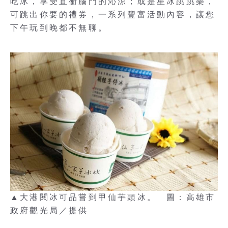
吃冰，享受直衝腦門的沁涼；或是星冰跳跳樂，
可跳出你要的禮券，一系列豐富活動內容，讓您
下午玩到晚都不無聊。
▲大港閱冰可品嘗到甲仙芋頭冰。 圖：高雄市
政府觀光局／提供