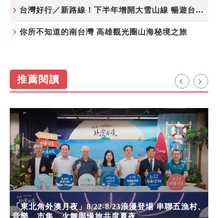
台灣好行／新路線！下半年增開大雪山線 暢遊台中更便利
你所不知道的南台灣 高雄觀光圈山海秘境之旅
推薦閱讀
「東北角外澳月夜」8/22-8/23浪漫登場 串聯五漁村、
音樂、市集、火舞與慢旅共度夏夜