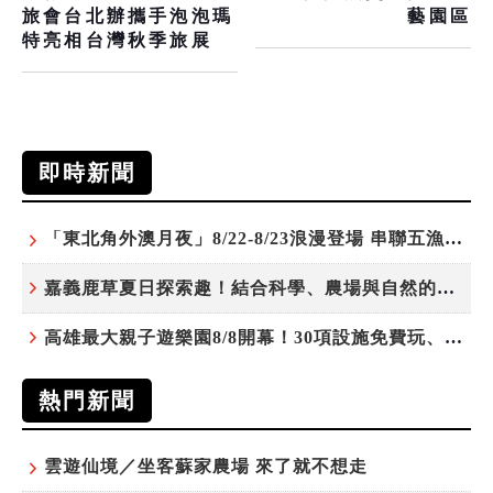
旅會台北辦攜手泡泡瑪
藝園區
特亮相台灣秋季旅展
即時新聞
「東北角外澳月夜」8/22-8/23浪漫登場 串聯五漁村、音樂、市集、火舞與慢旅共度夏夜
嘉義鹿草夏日探索趣！結合科學、農場與自然的親子小旅行
高雄最大親子遊樂園8/8開幕！30項設施免費玩、YOYO家族嗨翻暑假
熱門新聞
雲遊仙境／坐客蘇家農場 來了就不想走