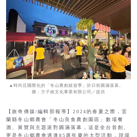
▲時尚且國際化的「冬山農創嬉遊季」於日前圓滿落幕。
圖：方子維文化事業有限公司／提供
【旅奇傳媒/編輯部報導】2024的春夏之際，宜
蘭縣冬山鄉農會「冬山良食農創園區」數場餐
酒、展覽與主題派對圓滿落幕，這是全台首創、
更是冬山鄉農會適逢85週年慶的大型活動，現場