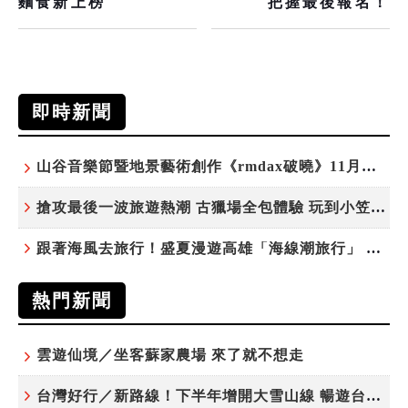
麵食新上榜
把握最後報名！
即時新聞
山谷音樂節暨地景藝術創作《rmdax破曉》11月花蓮銅門登場
搶攻最後一波旅遊熱潮 古獵場全包體驗 玩到小笠原夜遊觀星
跟著海風去旅行！盛夏漫遊高雄「海線潮旅行」 五大主題遊程探索漁村魅力
熱門新聞
雲遊仙境／坐客蘇家農場 來了就不想走
台灣好行／新路線！下半年增開大雪山線 暢遊台中更便利