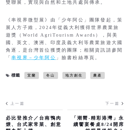
雙聯展，實現與自然和土地共處與傳承。
《串視界微型展》由「少年阿公」團隊發起，策
展人方子維，2024年從義大利獲得世界農業旅
遊獎（World AgriTourism Awards），與美
國、英文、澳洲、印度及義大利等農業旅遊大國
角逐，是台灣首位獲獎的團隊；相關資訊請參閱
「
串視界－少年阿公
」臉書粉絲專頁。
標籤
宜蘭
冬山
地方創生
農產
上一篇
下一篇
必比登推介／台南鴨肉
「潮嚮-精彩港灣」永
焿、台式家常菜、創意
續饗宴餐桌8/24開席