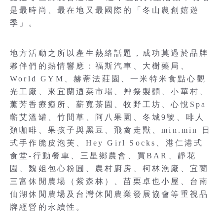
是最時尚、最在地又最國際的「冬山農創嬉遊
季」。
地方活動之所以產生熱絡話題，成功莫過於品牌
夥伴們的熱情響應：福斯汽車、大樹藥局、
World GYM、赫蒂法莊園、一米特米食點心觀
光工廠、來宜蘭迺菜市場、艸祭製麵、小華村、
薰芳香療癒所、薪寬茶園、牧野工坊、心悅Spa
蘄艾溫罐、竹間草、阿八果園、冬城9號、啡人
類咖啡、果孩子與黑豆、飛禽走獸、min.min 日
式手作脆皮泡芙、Hey Girl Socks、港仁港式
食堂-行動餐車、三星鄉農會、買BAR、靜花
園、魏姐包心粉圓、農村廚房、柯林漁廠、宜蘭
三富休閒農場（紫森林）、苗栗卓也小屋、台南
仙湖休閒農場及台灣休閒農業發展協會等重視品
牌經營的永續性。