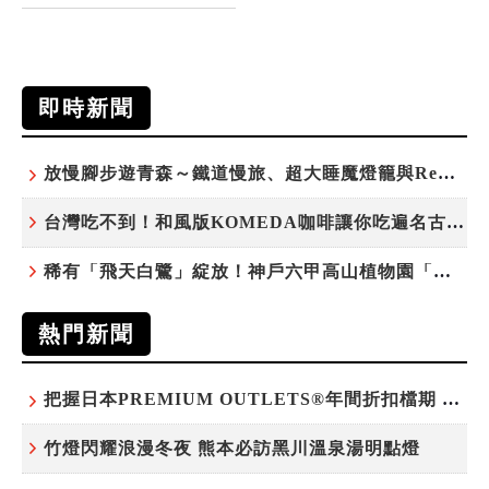
即時新聞
放慢腳步遊青森～鐵道慢旅、超大睡魔燈籠與ReLabo質感溫泉
台灣吃不到！和風版KOMEDA咖啡讓你吃遍名古屋在地美食
稀有「飛天白鷺」綻放！神戶六甲高山植物園「鷺草」珍貴現身
熱門新聞
把握日本PREMIUM OUTLETS®年間折扣檔期 越買越划算
竹燈閃耀浪漫冬夜 熊本必訪黑川溫泉湯明點燈