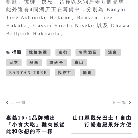
榕莊、悅柳、悅苑、合祿以及鴻居等五個品牌，
此外還有4間酒店正在籌備中，分別為 Banyan
Tree Ashinoko Hakone、Banyan Tree
Hakuba、Cassia Hirafu Niseko 以及 Dhawa
Ballpark Hokkaido。
標籤
悅榕集團
京都
奢華酒店
溫泉
日本
關西
隈研吾
東山
BANYAN TREE
悅榕莊
能劇
上一篇
下一篇
嘉義10+1品牌端出
山口縣觀光巴士！自由
「小食大吃」雞肉飯從
行暢遊絕景好方便
此和你想的不一樣