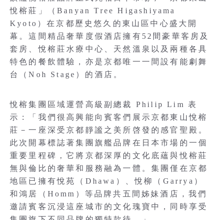
悅榕莊」（Banyan Tree Higashiyama
Kyoto）在京都歷史悠久的東山區中心盛大開
幕。這間精品奢華度假酒店擁有52間豪華客房及
套房、悅榕莊水療中心、天然溫泉以及兩種各具
特色的餐飲體驗，亦是京都唯一一間設有能劇舞
台（Noh Stage）的酒店。
悅榕集團區域運營高級副總裁 Philip Lim 表
示：「我們很高興能向賓客們展示京都東山悅榕
莊－一座深受京都靜謐之美所啓發的感官聖殿。
此次開幕標誌著集團旗艦品牌在日本市場的一個
重要里程碑，它將京都深厚的文化底蘊與悅榕莊
無與倫比的奢華和服務融為一體。集團僅在京都
地區已擁有悅苑（Dhawa）、悅柳（Garrya）
和鴻居（Homm）等品牌共五間姊妹酒店，我們
邀請賓客沉浸這座城市的文化瑰寶中，同時享受
集團旗下不同品牌的獨特款待。」