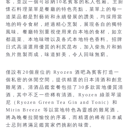
客，並設一個可容納10名賓客的私人包廂。主廚
懷石料理菜單是餐廳的特色亮點，菜單上的每一
道菜品都是對藝術和永續發展的讚美，均採用當
地的時令食材，經過精心烹製，展現各自的獨特
風味。餐廳特別重視使用來自本地的食材，如京
都蔬菜、本地味噌以及各式本地特色香料。招牌
日式高湯選用優質的利尻昆布，加入柴魚片和鮪
魚片熬製而成，味道鮮美，令人回味無窮。
僅設有20個座位的 Ryozen 酒吧為賓客打造一
個私密的休閒空間，提供精選的日本清酒和創意
雞尾酒。清酒品鑑套餐包括了30多款當地優質清
酒，其中不乏一些稀有清酒。Ryozen 綠茶琴湯
尼（Ryozen Green Tea Gin and Tonic）和
Mirin Breeze 等以當地特色為靈感的雞尾酒，
將為晚餐拉開愉悅的序幕，而精選的稀有日本威
士忌則將滿足鑑賞家們挑剔的味蕾。