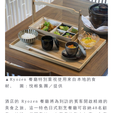
▲Ryozen 餐廳特別重視使用來自本地的食
材。 圖：悅榕集團／提供
酒店的 Ryozen 餐廳將為到訪的賓客開啟精緻的
美食之旅。這一特色日式割烹餐廳可容納48名顧