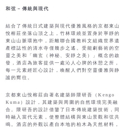
和弦－傳統與現代
結合了傳統日式建築與現代優雅風格的京都東山
悅榕莊坐落山頂之上，竹林環繞並置身於寧靜的
東山山脈環抱中，距離聯合國教科文組織世界遺
產標誌性的清水寺僅幾步之遙。受能劇藝術的空
靈之美和「幽玄（神秘、安靜之美）」概念的啟
發，酒店為旅客提供一處沁人心脾的休憩之所，
每一元素經匠心設計，喚醒人們對空靈優雅與静
謐的嚮往。
京都東山悅榕莊由著名建築師隈研吾（Kengo
Kuma）設計，其建築與周圍的自然環境完美融
合。隈研吾的設計借鑒了日本傳統建築技術，同
時融入當代元素，使整體結構與東山景觀和弦共
鳴。酒店的外觀以產自本地的柏木為天然材料，