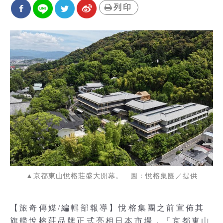
列印
▲京都東山悅榕莊盛大開幕。 圖：悅榕集團／提供
【旅奇傳媒/編輯部報導】悅榕集團之前宣佈其
旗艦悅榕莊品牌正式亮相日本市場，「京都東山